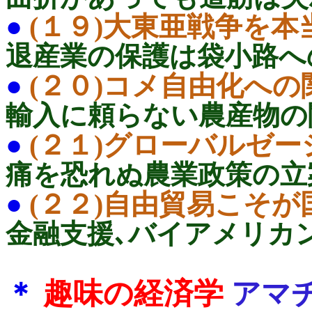
●
(１９)大東亜戦争を
退産業の保護は袋小路
●
(２０)コメ自由化へ
輸入に頼らない農産物
●
(２１)グローバルゼ
痛を恐れぬ農業政策の
●
(２２)自由貿易こそ
金融支援､バイアメリカ
＊
趣味の経済学
アマ