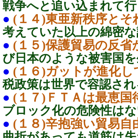
戦争へと追い込まれて
●
(１４)東亜新秩序と
考えていた以上の綿密
●
(１５)保護貿易の反
び日本のような被害国
●
(１６)ガットが進化
税政策は世界で容認さ
●
(１７)ＦＴＡは最恵
ブロック化の危険性は
●
(１８)辛抱強い貿易
曲折があっても道筋は