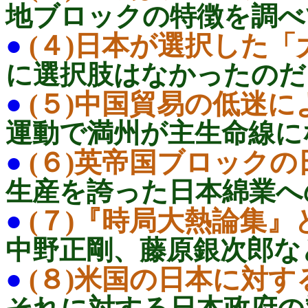
地ブロックの特徴を調
●
(４)日本が選択した
に選択肢はなかったの
●
(５)中国貿易の低迷
運動で満州が主生命線
●
(６)英帝国ブロック
生産を誇った日本綿業
●
(７)『時局大熱論集
中野正剛、藤原銀次郎な
●
(８)米国の日本に対