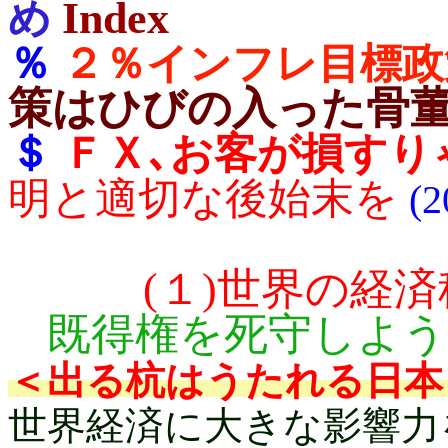
Index
め
％
２％インフレ目標政
策はひびの入った骨
＄
ＦＸ､お客が損すり
明と適切な後始末を
(
(１)世界の経
既得権を死守しよう
＜出る杭はうたれる日本
世界経済に大きな影響力