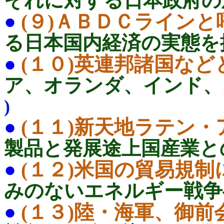
それに対する日本政府
●
(９)ＡＢＤＣライン
る日本国内経済の実態を
●
(１０)英連邦諸国な
ア、オランダ、インド
)
●
(１１)新天地ラテン
製品と発展途上国産業と
●
(１２)米国の貿易規
みのないエネルギー戦
●
(１３)陸・海軍、御