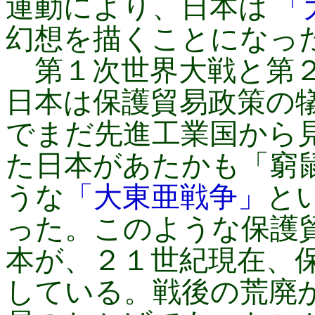
運動により、日本は
「
幻想を描くことになっ
第１次世界大戦と第２
日本は保護貿易政策の
でまだ先進工業国から
た日本があたかも「窮
うな
「大東亜戦争」
と
った。このような保護
本が、２１世紀現在、
している。戦後の荒廃