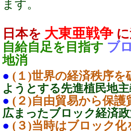
ます。
大東亜戦争
日本を
に
ブ
自給自足を目指す
地消
●
(１)世界の経済秩序
ようとする先進植民地
●
(２)自由貿易から保
広まったブロック経済
●
(３)当時はブロック