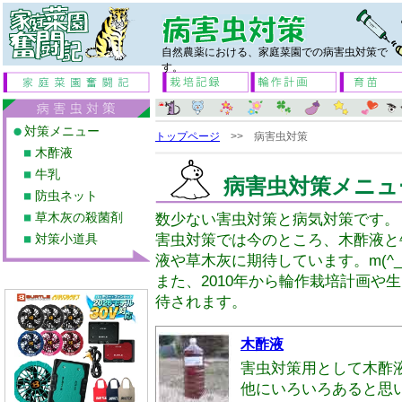
自然農薬における、家庭菜園での病害虫対策で
す。
対策メニュー
トップページ
>> 病害虫対策
木酢液
牛乳
病害虫対策メニュ
防虫ネット
草木灰の殺菌剤
数少ない害虫対策と病気対策です。
対策小道具
害虫対策では今のところ、木酢液と
液や草木灰に期待しています。m(^_^
また、2010年から輪作栽培計画や
待されます。
木酢液
害虫対策用として木酢
他にいろいろあると思