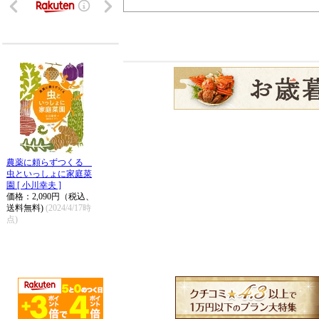
農薬に頼らずつくる
虫といっしょに家庭菜
園 [ 小川幸夫 ]
価格：2,090円（税込、
送料無料)
(2024/4/17時
点)