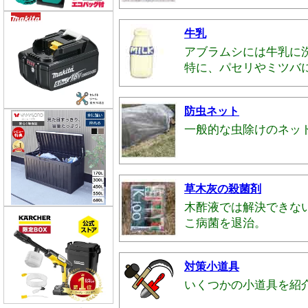
牛乳
アブラムシには牛乳に
特に、パセリやミツバ
防虫ネット
一般的な虫除けのネッ
草木灰の殺菌剤
木酢液では解決できな
こ病菌を退治。
対策小道具
いくつかの小道具を紹