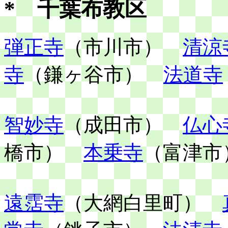
* 千葉布教区
弾正寺
（市川市）
清涼
寺
（鎌ヶ谷市）
法道寺
智妙寺
（成田市）
仏心
橋市）
本乗寺
（富津市
遠霑寺
（大網白里町）