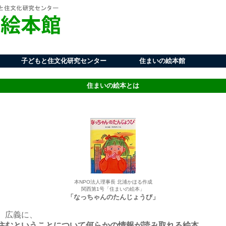
子どもと住文化研究センター
住まいの絵本館
研究・リサーチ活動
メディア掲載情報
活動の仕組み
コンセプト
組織概要
活動報告
住文化のプロモート
インフォメーション
住まいの絵本館とは
住まいの絵本の魅力
住まいの絵本とは
ライフデザイン
ワークデザイン
サポーター募集
ライブラリー
セミナー
住まいの絵本とは
本NPO法人理事長 北浦かほる作成
関西第1号「住まいの絵本」
「なっちゃんのたんじょうび」
、広義に、
住むということについて何らかの情報が読み取れる絵本