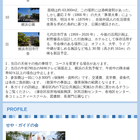
舎
面積は約 63,800m2。この場所には港崎遊郭があった。
しかし慶応 2 年（1866 年） の大火「豚屋火事」によっ
10
て焼失、明治 8 年（1875年）、在留外国人の生活環境
改善を求めた条約に基づき、公園が建設された。
横浜公園
七代目市庁舎（1959～2020 年）。今後の活用計画は、
村野藤吾が設計した行政棟は、ホテルとして保存活用す
る。市会棟のある場所には、オフィス、大学、ライ
ブ
11
中継が楽しめる施設など地上 30 階（高さ約 161m）の
横浜市旧市庁
棟を新設予定。
舎
1．当日の天候その他の事情で、コースを変更する場合があります。
2．当日の午前7時台のNHKテレビ画面左上、横浜の天気予報で、午前中の降水確
率60％以上の場合は中止します。
3．参加費は一回につき300円（保険料・資料代）です。交通費、見学費、昼食代
は各自ご負担願います。（散策中の事故は、傷害保険の範囲となります。）
4．各ガイドの詳細は、瀬谷区内の下記公共施設に実施1か月前に置かれるチラシ
をご覧ください。（瀬谷区役所地域振興課、区民活動センター、各地区センター、
各コミュニティースクール、図書館、長屋門公園など）
PROFILE
せや・ガイドの会