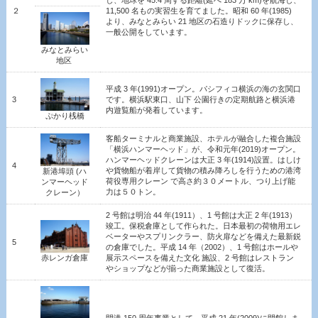
し、地球を 45.4 周する距離(延べ 183 万 km)を航海し、
２
11,500 名もの実習生を育てました。昭和 60 年(1985)
より、みなとみらい 21 地区の石造りドックに保存し、
一般公開をしています。
みなとみらい
地区
平成 3 年(1991)オープン。パシフィコ横浜の海の玄関口
3
です。横浜駅東口、山下
公園行きの定期航路と横浜港
内遊覧船が発着しています。
ぷかり桟橋
客船ターミナルと商業施設、ホテルが融合した複合施設
「横浜ハンマーヘッド」が、令和元年(2019)オープン。
ハンマーヘッドクレーンは大正 3 年(1914)設置。はしけ
4
や貨物船が着岸して貨物の積み降ろしを行うための港湾
新港埠頭 (ハ
荷役専用クレーン
で高さ約３０メートル、つり上げ能
ンマーヘッド
力は５０トン。
クレーン）
2 号館は明治 44 年(1911）、1 号館は大正 2 年(1913）
竣工。保税倉庫として作られた。日本最初の荷物用エレ
ベーターやスプリンクラー、防火扉などを備えた最新鋭
5
の倉庫でした。平成 14 年（2002）、1 号館はホールや
赤レンガ倉庫
展示スペースを備えた文化
施設、2 号館はレストラン
やショップなどが揃った商業施設として復活。