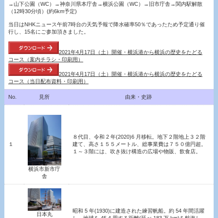
→山下公園（WC）→神奈川県本庁舎→横浜公園（WC）→旧市庁舎→関内駅解散
（12時30分頃）(約6km予定)
当日はNHKニュース午前7時台の天気予報で降水確率50％であったため予定通り催
行し、15名にご参加頂きました。
2021年4月17日（土）開催・横浜港から横浜の歴史をたどる
コース（案内チラシ・印刷用）
2021年4月17日（土）開催・横浜港から横浜の歴史をたどる
コース（当日配布資料・印刷用）
No.
見所
由来・史跡
８代目、令和 2 年(2020)6 月移転。地下２階地上３２階
１
建て、高さ１５５メートル、総事業費は７５０億円超。
１～３階には、吹き抜け構造の広場や物販、飲食店。
横浜市新市庁
舎
昭和 5 年(1930)に建造された練習帆船。約 54 年間活躍
日本丸