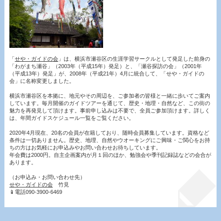
「
せや・ガイドの会
」は、横浜市瀬谷区の生涯学習サークルとして発足した前身の
「わがまち瀬谷」（2003年（平成15年）発足）と、「瀬谷探訪の会」（2001年
（平成13年）発足」が、2008年（平成21年）4月に統合して、「せや・ガイドの
会」に名称変更しました。
横浜市瀬谷区を本拠に、地元やその周辺を、ご参加者の皆様と一緒に歩いてご案内
しています。毎月開催のガイドツアーを通じて、歴史・地理・自然など、この街の
魅力を再発見して頂けます。事前申し込みは不要で、全員ご参加頂けます。詳しく
は、年間ガイドスケジュール一覧をご覧ください。
2020年4月現在、20名の会員が在籍しており、随時会員募集しています。資格など
条件は一切ありません。歴史、地理、自然やウオーキングにご興味・ご関心をお持
ちの方はお気軽にお申込みやお問い合わせお待ちしています。
年会費は2000円。自主企画案内が月１回のほか、勉強会や季刊記録誌などの会合が
あります。
（お申込み・お問い合わせ先）
せや・ガイドの会
竹見
📱電話090-3900-6469