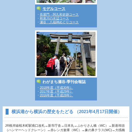
モデルコース
・
長屋門・阿久和史跡コース
・
和泉川の水辺コース
・
瀬谷・八福神めぐりコース
わがまち瀬谷‐季刊会報誌
・
2018年度（平成30年）
・
2017年度（平成29年）
・
2016年度（平成28年）
横浜港から横浜の歴史をたどる （2021年4月17日開催）
JR根岸線桜木町駅南口改札→新市庁舎→日本丸→ぷかりさん橋（WC）→新港埠頭
（ハンマーヘッドクレーン）→赤レンガ倉庫（WC）→象の鼻テラス(WC)→大桟橋