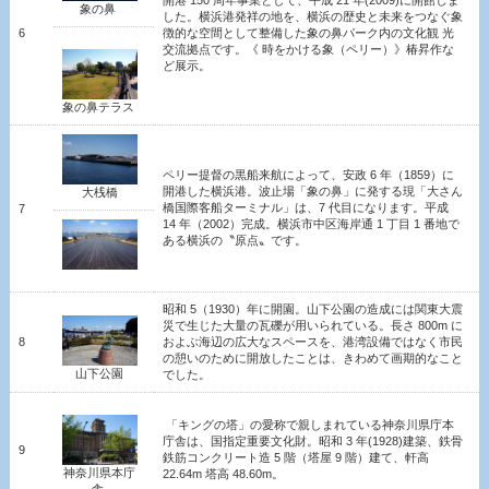
開港 150 周年事業として、平成 21 年(2009)に開館しま
象の鼻
した。横浜港発祥の地を、横浜の歴史と未来をつなぐ象
6
徴的な空間として整備した象の鼻パーク内の文化観
光
交流拠点です。《 時をかける象（ペリー）》椿昇作な
ど展示。
象の鼻テラス
ペリー提督の黒船来航によって、安政 6 年（1859）に
開港した横浜港。波止場「象の鼻」に発する現「大さん
大桟橋
橋国際客船ターミナル」は、7 代目になります。平成
7
14 年（2002）完成。横浜市中区海岸通 1 丁目 1 番地で
ある横浜の〝原点〟です。
昭和 5（1930）年に開園。山下公園の造成には関東大震
災で生じた大量の瓦礫が用いられている。長さ 800m に
8
およぶ海辺の広大なスペースを、港湾設備ではなく市民
の憩いのために開放したことは、きわめて画期的なこと
山下公園
でした。
「キングの塔」の愛称で親しまれている神奈川県庁本
庁舎は、国指定重要文化財。昭和 3 年(1928)建築、鉄骨
9
鉄筋コンクリート造 5 階（塔屋 9 階）建て、軒高
神奈川県本庁
22.64m 塔高 48.60m。