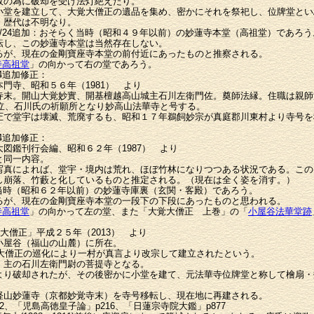
政の為に破却を受け法灯絶えたり。
小堂を建立して、大覚大僧正の遺品を集め、密かにそれを祭祀し、位牌堂とい
。歴代は不明なり。
/09/24追加：おそらく当時（昭和４９年以前）の妙蓮寺本堂（高祖堂）であろう
転し、この妙蓮寺本堂は当然存在しない。
るが、現在の金剛寶座寺本堂の前付近にあったものと推察される。
寺高祖堂
」の向かって右の堂であろう。
9/24追加修正：
門寺、昭和５６年（1981） より
寺末。開山大覚妙實、開基檀越高山城主石川左衛門佐。奠師法縁。住職は親師
建立、石川氏の祈願所となり妙高山法華寺と号する。
圧で堂宇は壊滅、荒廃するも、昭和１７年鵜飼妙宗が真庭郡川東村より寺号を
9/24追加修正：
図鑑刊行会編、昭和６２年（1987） より
と同一内容。
写真によれば、堂宇・境内は荒れ、ほぼ竹林になりつつある状況である。この
し崩落、竹藪と化しているものと推定される。（現在は全く姿を消す。）
そらく当時（昭和６２年以前）の妙蓮寺庫裏（玄関・客殿）であろう。
るが、現在の金剛寶座寺本堂の一段下の下段にあったものと思われる。
寺高祖堂
」の向かって左の堂、また「大覚大僧正 上巻」の「
小屋谷法華堂跡
大僧正」平成２５年（2013） より
小屋谷（福山の山麓）に所在。
覚大僧正の巡化により一村が真言より改宗して建立されたという。
）主の石川左衛門尉の菩提寺となる。
より破却されたが、その後密かに小堂を建て、元法華寺位牌堂と称して檜扇・
経山妙蓮寺（京都妙覚寺末）を寺号移転し、現在地に再建される。
、「児島高徳皇子論」p216、「日蓮宗寺院大鑑」p877