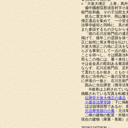
○「大覚大僧正 上巻」夙
備中國都窪郡清音村字小屋
衛門佐和義、その子治部太
然るに寛文年中、岡山藩池
僧正遺品を集めて、一小堂
法華寺破却と同時に、其の
また参詣するもの少なから
「彼の石川左衛門佐の遺言
掲げて、後年この霊蹟を保
正に如何に篤き尊信を払ひ
大覚大僧正この地に正法を
らざる事実にして一点の疑
ことを得べし。そは開基当
而もこの地には、屡々来往
そは金金具の彫刻ある菊花
ならず、石川左衛門佐、足
て置れたるか如き、ともか
然るに当寺内に一基の宝塔
に伊達の一族と、石川左衛
因みに当位牌堂（廃寺法華
※後巻は上梓されていな
掲載されている写真を転載
位牌堂大覚大僧正の遺品
小屋谷法華堂跡
：下に掲
ほぼ崩壊状態であるが、唐
元法華堂跡の小庵
：元法
二棟の建物の配置・外観や
現在の建物（庫裏・客殿）
2018/11/07追加：