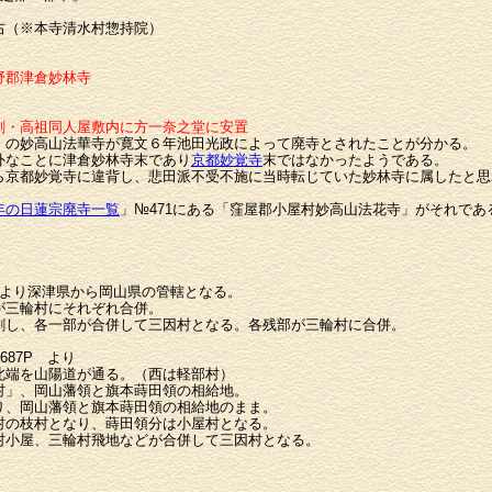
（※本寺清水村惣持院）
郡津倉妙林寺
高祖同人屋敷内に方一奈之堂に安置
妙高山法華寺が寛文６年池田光政によって廃寺とされたことが分かる。
なことに津倉妙林寺末であり
京都妙覚寺
末ではなかったようである。
都妙覚寺に違背し、悲田派不受不施に当時転じていた妙林寺に属したと思
年の日蓮宗廃寺一覧
」№471にある「窪屋郡小屋村妙高山法花寺」がそれであ
により深津県から岡山県の管轄となる。
が三輪村にそれぞれ合併。
割し、各一部が合併して三因村となる。各残部が三輪村に合併。
87P より
北端を山陽道が通る。（西は軽部村）
村」、岡山藩領と旗本蒔田領の相給地。
り、岡山藩領と旗本蒔田領の相給地のまま。
村の枝村となり、蒔田領分は小屋村となる。
村小屋、三輪村飛地などが合併して三因村となる。