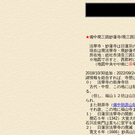
★
備中
廃三因妙蓮寺
/
廃三因
法華寺・妙蓮寺は日蓮宗の
現在は廃法華寺・廃妙蓮寺
所在地：総社市清音三因11
※地図で示すと、西郡村
（地図中央やや南に
④
2018/10/30追加：2022/0
諸情報を総合すれば、寺歴
０） 法華寺の前身寺坊
古代・中世、この地には朝
る。
（但し、福山１２坊は山頂
られ、
また朝原寺（
備中朝原山
それ故、この地に福山寺ま
１） 日蓮宗法華寺の開創
暦応５年（1342）大覚
石川左衛門は直ちに堂宇を
２） 日蓮宗法華寺の廃滅
寛文６年（1666）妙高