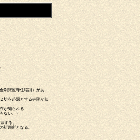
。
金剛寶座寺住職談）があ
２坊を起源とする寺院が知
在が知られる。
もない。）
改宗する。
の祈願所となる。