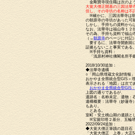
金剛寶寺現住職は次のよ
大覚大僧正開基の三因法華
但し、その寺坊の名称は不
※確かに、三因法華寺は朝
の朝原寺の寺坊があった可
しかし、手持ちの資料から
なお、法華寺は福山寺１２
その為、手持ち資料で福山
（→
朝原寺
のページに付記
要するに、法華寺開創前に
証拠もないこと事実である
※手持ち資料：
「浅原村神社佛閣名所手鑑
2018/10/30追加：
◆法華寺遺構
○「岡山県埋蔵文化財情報
おかやま全県統合型GIS
表示される「地図」は次で
おかやま全県統合型GIS
上図の通りであるが、
遺跡名：名称未定、遺物：
遺構概要：法華寺（妙蓮寺
もあり。
とある。
室町・安土桃山期の遺蹟と
※宝篋印塔２基分、五輪塔
2022/09/24追加：
◆大覚大僧正筆蹟の題目石
「大覚大僧正 上巻」大正