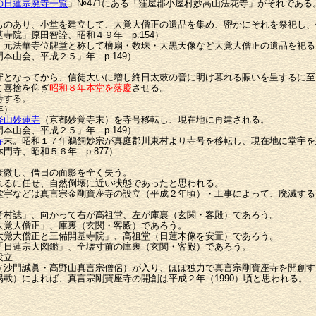
の日蓮宗廃寺一覧
」№471にある「窪屋郡小屋村妙高山法花寺」がそれである
のあり、小堂を建立して、大覚大僧正の遺品を集め、密かにそれを祭祀し、
院」原田智詮、昭和４９年 p.154）
元法華寺位牌堂と称して檜扇・数珠・大黒天像など大覚大僧正の遺品を祀る
山会、平成２５」年 p.149）
となってから、信徒大いに増し終日太鼓の音に明け暮れる賑いを呈するに至
て喜捨を仰ぎ
昭和８年本堂を落慶
させる。
号する。
年）
経山妙蓮寺
（京都妙覚寺末）を寺号移転し、現在地に再建される。
山会、平成２５」年 p.149）
寺
末。昭和１７年鵜飼妙宗が真庭郡川東村より寺号を移転し、現在地に堂宇を
寺、昭和５６年 p.877）
微し、借日の面影を全く失う。
れるに任せ、自然倒壊に近い状態であったと思われる。
堂宇などは真言宗金剛寶座寺の設立（平成２年頃）・工事によって、廃滅する
音村誌」、向かって右が高祖堂、左が庫裏（玄関・客殿）であろう。
大覚大僧正」、庫裏（玄関・客殿）であろう。
大覚大僧正と三備開基寺院」、高祖堂（日蓮木像を安置）であろう。
「日蓮宗大図鑑」、全壊寸前の庫裏（玄関・客殿）であろう。
設立
沙門誠眞・高野山真言宗僧侶）が入り、ほぼ独力で真言宗剛寶座寺を開創す
載）によれば、真言宗剛寶座寺の開創は平成２年（1990）頃と思われる。