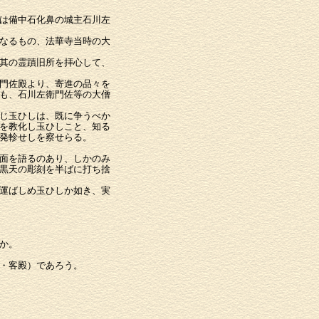
は備中石化鼻の城主石川左
なるもの、法華寺当時の大
其の霊蹟旧所を拝心して、
門佐殿より、寄進の品々を
も、石川左衛門佐等の大僧
じ玉ひしは、既に争うべか
を教化し玉ひしこと、知る
発軫せしを察せらる。
面を語るのあり、しかのみ
黒天の彫刻を半ばに打ち捨
運ばしめ玉ひしか如き、実
か。
・客殿）であろう。