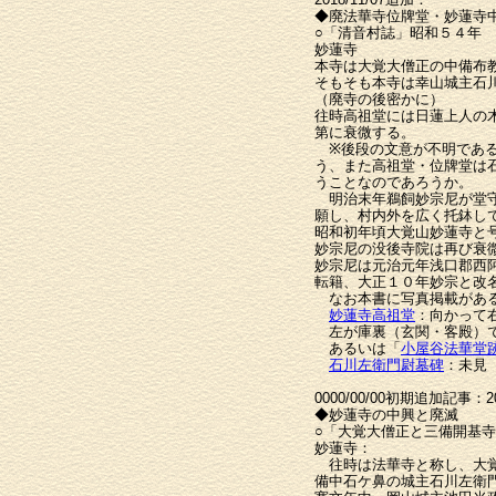
◆廃法華寺位牌堂・妙蓮寺
○「清音村誌」昭和５４年
妙蓮寺
本寺は大覚大僧正の中備布
そもそも本寺は幸山城主石川
（廃寺の後密かに）
往時高祖堂には日蓮上人の
第に衰微する。
※後段の文意が不明である
う、また高祖堂・位牌堂は
うことなのであろうか。
明治末年鵜飼妙宗尼が堂守
願し、村内外を広く托鉢し
昭和初年頃大覚山妙蓮寺と
妙宗尼の没後寺院は再び衰
妙宗尼は元治元年浅口郡西
転籍、大正１０年妙宗と改
なお本書に写真掲載がある
妙蓮寺高祖堂
：向かって
左が庫裏（玄関・客殿）で
あるいは「
小屋谷法華堂
石川左衛門尉墓碑
：
0000/00/00初期追加記事：2
◆妙蓮寺の中興と廃滅
○「大覚大僧正と三備開基寺
妙蓮寺：
往時は法華寺と称し、大覚
備中石ケ鼻の城主石川左衛