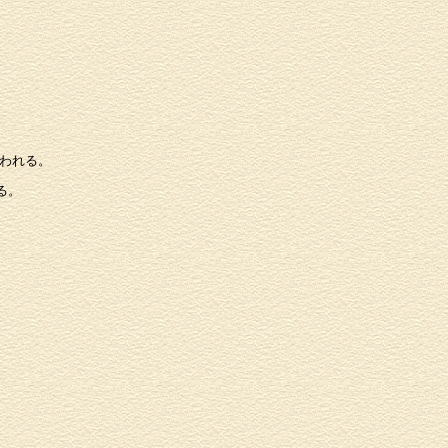
われる。
る。