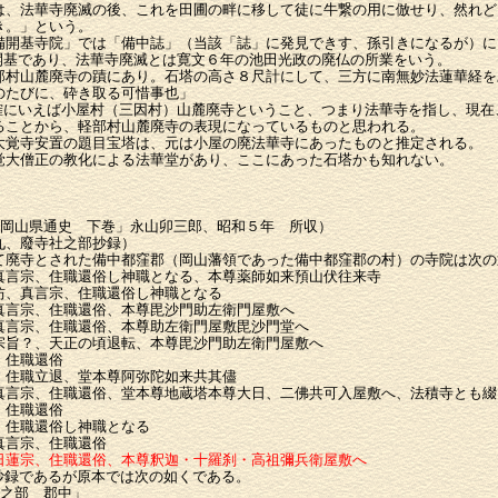
は、法華寺廃滅の後、これを田圃の畔に移して徒に牛繋の用に倣せり、然れど
き。」という。
備開基寺院」では「備中誌」（当該「誌」に発見できす、孫引きになるが）に
基であり、法華寺廃滅とは寛文６年の池田光政の廃仏の所業をいう。
部村山麓廃寺の蹟にあり。石塔の高さ８尺計にして、三方に南無妙法蓮華経を
のたびに、砕き取る可惜事也」
にいえば小屋村（三因村）山麓廃寺ということ、つまり法華寺を指し、現在
ることから、軽部村山麓廃寺の表現になっているものと思われる。
大覚寺安置の題目宝塔は、元は小屋の廃法華寺にあったものと推定される。
大僧正の教化による法華堂があり、ここにあった石塔かも知れない。
「岡山県通史 下巻」永山卯三郎、昭和５年 所収）
九、廢寺社之部抄録）
て廃寺とされた備中都窪郡（岡山藩領であった備中都窪郡の村）の寺院は次の
言宗、住職還俗し神職となる、本尊薬師如来預山伏往来寺
、真言宗、住職還俗し神職となる
言宗、住職還俗、本尊毘沙門助左衛門屋敷へ
言宗、住職還俗、本尊助左衛門屋敷毘沙門堂へ
旨？、天正の頃退転、本尊毘沙門助左衛門屋敷へ
住職還俗
住職立退、堂本尊阿弥陀如来共其儘
言宗、住職還俗、堂本尊地蔵塔本尊大日、二佛共可入屋敷へ、法積寺とも綴
、住職還俗
住職還俗し神職となる
真言宗、住職還俗
日蓮宗、住職還俗、本尊釈迦・十羅刹・高祖彌兵衛屋敷へ
記は抄録であるが原本では次の如くである。
之部 郡中」