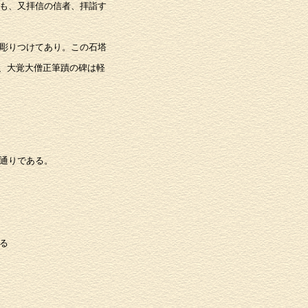
も、又拝信の信者、拝詣す
彫りつけてあり。この石塔
、大覚大僧正筆蹟の碑は軽
通りである。
る