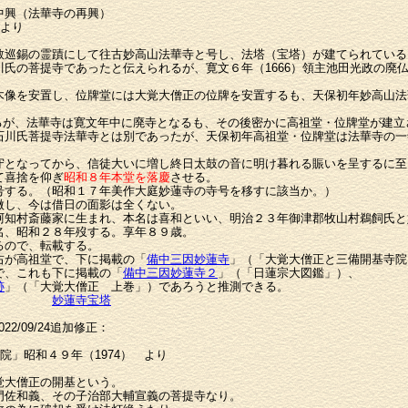
中興（法華寺の再興）
 より
教巡錫の霊蹟にして往古妙高山法華寺と号し、法塔（宝塔）が建てられている
氏の菩提寺であったと伝えられるが、寛文６年（1666）領主池田光政の廃
木像を安置し、位牌堂には大覚大僧正の位牌を安置するも、天保初年妙高山法
が、法華寺は寛文年中に廃寺となるも、その後密かに高祖堂・位牌堂が建立
石川氏菩提寺法華寺とは別であったが、天保初年高祖堂・位牌堂は法華寺の一
となってから、信徒大いに増し終日太鼓の音に明け暮れる賑いを呈するに至
て喜捨を仰ぎ
昭和８年本堂を落慶
させる。
号する。（昭和１７年美作大庭妙蓮寺の寺号を移すに該当か。）
微し、今は借日の面影は全くない。
阿知村斎藤家に生まれ、本名は喜和といい、明治２３年御津郡牧山村鵜飼氏と
名、昭和２８年歿する。享年８９歳。
ので、転載する。
右が高祖堂で、下に掲載の「
備中三因妙蓮寺
」（「大覚大僧正と三備開基寺院
、これも下に掲載の「
備中三因妙蓮寺２
」（「日蓮宗大図鑑」）、
跡
」（「大覚大僧正 上巻」）であろうと推測できる。
未見
妙蓮寺宝塔
022/09/24追加修正：
院」昭和４９年（1974） より
大僧正の開基という。
門佐和義、その子治部大輔宣義の菩提寺なり。