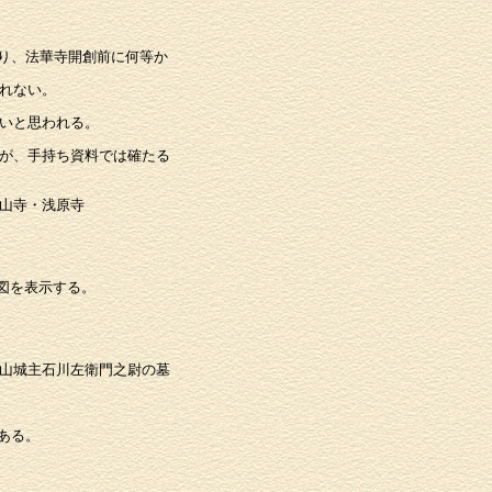
り、法華寺開創前に何等か
れない。
いと思われる。
が、手持ち資料では確たる
山寺・浅原寺
図を表示する。
山城主石川左衛門之尉の墓
ある。