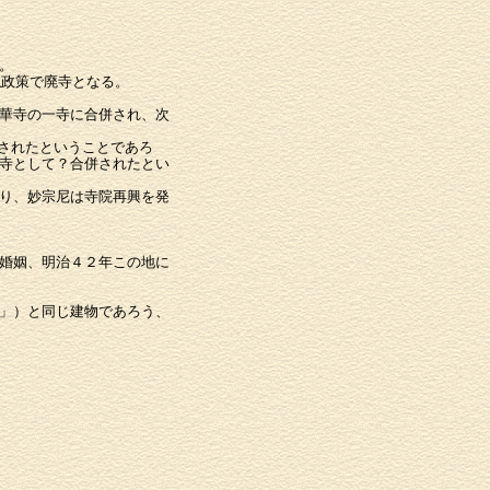
。
仏政策で廃寺となる。
華寺の一寺に合併され、次
されたということであろ
寺として？合併されたとい
り、妙宗尼は寺院再興を発
婚姻、明治４２年この地に
」）と同じ建物であろう、