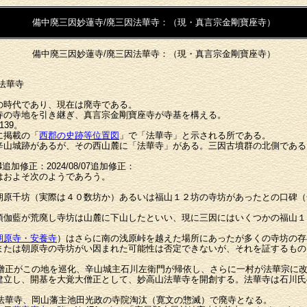
備中廃三因妙蓮寺/廃三因法華寺：（現・真言宗金剛寶座寺）
備中廃三因妙蓮寺/廃三因法華寺：（現・真言宗金剛寶座寺）
法華寺
時代であり、現在は廃寺である。
の寺地を引き継ぎ、真言宗金剛寶座寺が寺基を構える。
39。
に掲載の「
西郡の史跡等位置図
」で「法華寺」と示される所である。
辛山城跡があるが、その西山麓に「法華寺」がある。三因古墳群の北側である
9/24追加修正：2024/08/07追加修正：
はおよそ次のようであろう。
原千坊（実際は４０数坊か）あるいは福山１２坊の寺坊があったとの口碑（
伽藍が荒廃し寺坊は山麓に下山したといい、現に三因にはいくつかの福山１
朝原寺・安養寺
）はさらに南の浅原峠を越えた場所にあったが多くの寺坊の存
たは朝原寺の寺坊がい因まれた可能性は否定できないが、それを証するもの
大僧正がこの地を巡化、辛山城主石川左衛門が帰依し、さらに一村が法華宗に
建立し、開基を大覚大僧正として、妙高山法華寺を開創する。法華寺は石川氏
山法華寺、岡山藩主池田光政の寺院淘汰（寛文の惣滅）で廃寺となる。