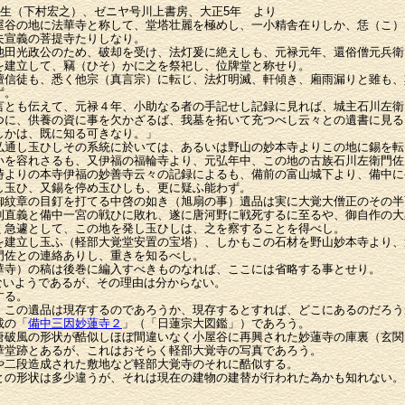
外生（下村宏之）、ゼニヤ号川上書房、大正5年 より
谷の地に法華寺と称して、堂塔壮麗を極めし、一小精舎在りしか、恁（こ）
夫宣義の菩提寺たりしなり。
田光政公のため、破却を受け、法灯爰に絶えしも、元禄元年、還俗僧元兵衛
を建立して、竊（ひそ）かに之を祭祀し、位牌堂と称せり。
檀信徒も、悉く他宗（真言宗）に転じ、法灯明滅、軒傾き、廂雨漏りと雖も、
ず。
とも伝えて、元禄４年、小助なる者の手記せし記録に見れば、城主石川左衛
つに、供養の資に事を欠かざるば、我墓を拓いて充つべし云々との遺書に見る
しかは、既に知る可きなり。」
弘通し玉ひしその系統に於いては、あるいは野山の妙本寺よりこの地に錫を転
いを容れさるも、又伊福の福輪寺より、元弘年中、この地の古族石川左衛門佐
時よりの本寺伊福の妙善寺云々の記録によるも、備前の富山城下より、備中に
し玉ひ、又錫を停め玉ひしも、更に疑ふ能わず。
御紋章の目釘を打てる中啓の如き（旭扇の事）遺品は実に大覚大僧正のその半
利直義と備中一宮の戦ひに敗れ、遂に唐河野に戦死するに至るや、御自作の大
く急遽として、この地を発し玉ひしは、之を察することを得べし。
を建立し玉ふ（軽部大覚堂安置の宝塔）、しかもこの石材を野山妙本寺より、
門佐との連絡ありし、重きを知るべし。
寺）の稿は後巻に編入すべきものなれば、ここには省略する事とせり。
いようであるが、その理由は分からない。
する。
：この遺品は現存するのであろうか、現存するとすれば、どこにあるのだろう
載の「
備中三因妙蓮寺２
」（「日蓮宗大図鑑」）であろう。
破風の形状が酷似しほぼ間違いなく小屋谷に再興された妙蓮寺の庫裏（玄関
華堂跡とあるが、これはおそらく軽部大覚寺の写真であろう。
二段造成された敷地など軽部大覚寺のそれに酷似する。
との形状は多少違うが、それは現在の建物の建替が行われた為かも知れない。