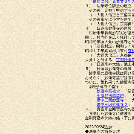
「
備前における寛文６年
３） 法華寺位牌堂の建立
その後、元禄年中信ずるも
（「大覚大僧正と三備開基寺
その後密かに小堂を建て、
（「大覚大僧正」京都像門本
４） 日蓮宗妙蓮寺の再興
明治末年鵜飼妙宗尼が堂守
願し、村内外を広く托鉢し
昭和初年頃大覚山妙蓮寺と
（「清音村誌」昭和５４
昭和１７年真庭郡川東村
有
（「大覚大僧正」京都像門本
大覚山と号する、
京都妙覚
（「日蓮宗神大鑑」池上本門
５） 日蓮宗妙蓮寺の廃滅
妙宗尼の寂後寺院は再び衰
おそらく、妙蓮寺堂宇は荒
ついに、荒れ果てた妙蓮寺
◎廃妙蓮寺の堂宇：
妙蓮寺高祖堂
：「清
小屋谷法華堂跡
：「
備中三因妙蓮寺
：「
備中三因妙蓮寺２
：
６） 真言宗金剛寶座寺の
荒廃した妙蓮寺に難波氏（
金剛寶座寺梵鐘の銘（下に掲
2022/09/24追加：
◆法華寺の前身寺坊