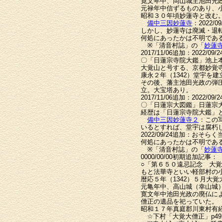
寛文年中、岡山城主池田光
元禄年中信ずるものあり、
昭和３０年頃妙蓮寺と改む
備中三因妙蓮寺
：2022
しかし、妙蓮寺は廃滅・退
何処にあったかは不明であ
※「清音村誌」の「
妙蓮
2017/11/06追加：2022/0
〇「日蓮宗寺院大鑑」池上本
大覚山と号する、京都妙覚
康永２年（1342）堂宇を
その後、藩主池田光政の弾
立。大宝塔あり。
2017/11/06追加：2022/0
〇「日蓮宗大図鑑」日蓮宗大
経歴は「日蓮宗寺院大鑑」
備中三因妙蓮寺２
：この
いるとすれば、堂宇は腐朽
2022/09/24追加：お
何処にあったかは不明であ
※「清音村誌」の「
妙蓮
0000/00/00初期追加記事：
○「第６５０遠忌記念 大覚
もと法華寺といい軽部村の
暦応５年（1342）５月大
元亀年中、高山城（幸山城
寛文年中池田光政の廃仏に
僧正の遺品を祀っていた。
昭和１７年真庭郡川東村有
☆下村「大覚大僧正」p492