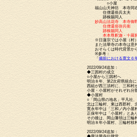
○小屋
福山山天神坊 本寺同右
住僧還俗兵太夫
跡株賜同人
妙高山法花寺 本寺御野
住僧還俗弥兵衛
跡株賜同人
本本尊釈迦・十羅刹・
※日蓮宗では小屋（村）の
また法華寺の本寺は意外
おそらくは時代背景から京
※参考：
「
備前における寛文６
2022/09/24追加：
◆三因村の成立
○小屋から三因村へ
明治８年、第2次府県統合
西組が西三須村に、三和村
小屋・小屋村がそれぞれ分
◆小屋村
○「岡山県の地名」平凡社、6
北は三輪村、東は西郡村、
寛永年中は「三和ノ内小屋
正保年中は「小屋村」とあ
その後は、岡山藩領は三輪
明治８年小屋村、三輪村枝
2022/09/24追加：
◆廃法華寺位牌堂