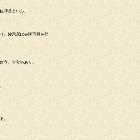
。
位牌堂といふ。
。
り、妙宗尼は寺院再興を発
建立。大宝塔あり。
。
る。