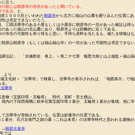
うに云う。
寺の前には朝原寺の寺坊があったと聞いている。
詳である。
と。
原１０００坊といわれた
朝原寺
から北方に福山の山麓を廻り込んだ位置にあ
能性は否定できないだろう。
は、三因法華寺のある小屋もしくは小屋谷に朝原寺の一坊があった確証は得ら
坊のあった福山の北山麓にあり、朝原寺よりは距離的に近くである。
寺の寺坊の可能性も有り得ると思い、手持ち資料を当たるも、確たる情報はな
）
朝原山朝原寺（もしくは福山福山寺）の一坊があった可能性は否定できない
。
調法記」、「吉備郡史 巻上」＞第二十七章 報恩大師と山上伽監＞福山福
」 より
＞埋蔵文化財＞「法華寺」で検索し、法華寺が表示されれば、「地図表示」で地
ある。
：法華寺
石造物（宝篋印塔・五輪塔）、時代：室町・安土桃山、
）境内の下段西南隅に粉米石製宝篋印塔２基分、五輪塔１基分が集積。他に辛
して法華寺が登録されている。位置は妙蓮寺の位置である。
１基分、石川左衛門之尉の墓（これは未見）の法華寺時代と思われる遺物が
 →
軽部大覚寺
5年では