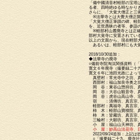
「備中國清音村軽部の宝塔
る者、四時絶ゆる時なかり
さらに、「大覚大僧正と三
※法華寺とは大覺大僧正開
「大覚大僧正筆蹟の碑、軽
を、近世愚昧の者等、参詣
※軽部村山麓廃寺とは正確
部村大覚寺に安置されてい
以上の文面から、現在輕部
あるいは、軽部村にも大覚
2018/10/30追加：
◆法華寺の廃寺
○備前寺院淘汰関係資料（
寛文６年廃寺（撮要録二十
寛文６年に池田光政によっ
真壁村：常光寺中之坊、真
西部村：福山加良寺奥之坊
岡 谷：東谷山惣持坊、真
岡 谷：大谷山観音寺、真
岡 谷：虎谷山高山寺、宗
宿 ：清傳坊、真言宗、
軽部村：萬福寺、真言宗、
柿 木：軽部山寶積院、真
柿 木：皆藏坊、真言宗
三輪村：大願坊、真言宗、
小 屋：福山山天神坊、
小 屋：妙高山法花寺、
2022/09/24追加：上
○「撮要録二十九、廢寺社