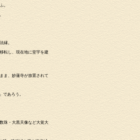
ふ。
。
法縁。
移転し、現在地に堂宇を建
まま、妙蓮寺が放置されて
」であろう。
数珠・大黒天像など大覚大