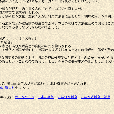
離後の形である「石清水祭」も９月１５日深夜から行われたと云う。
神職らが担ぎ、約４００人の行列で、山頂の本殿を出発。
麓の頓宮で儀式が行われる。
らが鳩や鯉を放生。童女４人が、雅楽の演奏に合わせて「胡蝶の舞」を奉納
「石清水祭」が維新前の放生会であり、本当の意味での放生会の再興とはこ
行なわれる事になってからなのであろう。
日新聞夕刊 より（「大意」）
ばも融合』
東寺と石清水八幡宮との合同の法要が執行される。
いて僧侶と神職が相対し、神職が大祓詞を唱えるときには僧侶が、僧侶が般
な国学者の扇動により、明治の神仏分離で仏と神とは引き裂かれるが、今般
つあるということなのであろう。但し、今回の法要が本来の形かどうかは大
神にて、叡山延暦寺の坊主が加わり、北野御霊会が再興される。
城北野天神
中にあり。
09/07更新：
ホームページ
、
日本の塔婆
、
石清水八幡宮
、
石清水八幡宮・補足