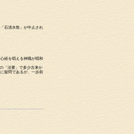
。
の「石清水祭」が中止され
若心経を唱える神職が唱和
の「法要」で多少古来か
いに疑問であるが、一歩前