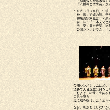
・「放生会と神仏習合」
・「八幡神と放生会」別
１０月３日（当日）午後
・神 賑：胡蝶の舞、平
・和泉流宗家狂言：和泉
・講 演：「日本文化と
・法 楽：天台声明、比
・公開シンポジウム：「
同志社大学名誉教
石清水八幡宮宮
天台宗延暦寺学問
公開シンポジウムに於い
法要で天台座主は何をし
---およそこの世に生
因果を説き、
魚に戒を授け、云々云々-
なお、釈然とはしないが