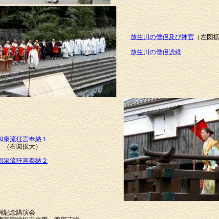
放生川の僧侶及び神官
（左図
放生川の僧侶読経
和泉流狂言奉納１
（右図拡大）
和泉流狂言奉納２
興記念講演会