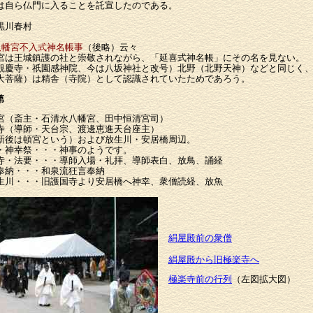
は自ら仏門に入ることを託宣したのである。
黒川春村
八幡宮不入式神名帳事
（後略）云々
は王城鎮護の社と崇敬されながら、「延喜式神名帳」にその名を見ない。
慶寺・祇園感神院、今は八坂神社と改号）北野（北野天神）などと同じく、
菩薩）は精舎（寺院）として認識されていたためであろう。
第
宮（斎主・石清水八幡宮、田中恒清宮司）
寺（導師・天台宗、渡邊恵進天台座主）
新後は頓宮という）および放生川・安居橋周辺。
・神幸祭・・・神事のようです。
寺・法要・・・導師入場・礼拝、導師表白、放鳥、誦経
奉納・・・和泉流狂言奉納
生川・・・旧護国寺より安居橋へ神幸、衆僧読経、放魚
絹屋殿前の衆僧
絹屋殿から旧極楽寺へ
極楽寺前の行列
（左図拡大図）