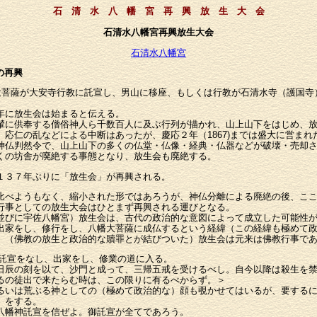
石 清 水 八 幡 宮 再 興 放 生 大 会
石清水八幡宮再興放生大会
石清水八幡宮
の再興
幡大菩薩が大安寺行教に託宣し、男山に移座、もしくは行教が石清水寺（護国寺
年に放生会は始まると伝える。
に供奉する僧俗神人ら千数百人に及ぶ行列が描かれ、山上山下をはじめ、放
応仁の乱などによる中断はあったが、慶応２年（1867)までは盛大に営まれ
仏判然令で、山上山下の多くの仏堂・仏像・経典・仏器などが破壊・売却さ
くの坊舎が廃絶する事態となり、放生会も廃絶する。
１３７年ぶりに「放生会」が再興される。
比べようもなく、縮小された形ではあろうが、神仏分離による廃絶の後、こ
行事としての放生大会はひとまず再興される運びとなる。
並びに宇佐八幡宮）放生会は、古代の政治的な意図によって成立した可能性
出家をし、修行をし、八幡大菩薩に成仏するという経緯（この経緯も極めて
、（佛教の放生と政治的な贖罪とが結びついた）放生会は元来は佛教行事で
神は託宣をなし、出家をし、修業の道に入る。
日辰の刻を以て、沙門と成って、三帰五戒を受けるべし。自今以降は殺生を
るの徒出で来たらむ時は、この限りに有るべからず。＞
るいは荒ぶる神としての（極めて政治的な）顔も覗かせてはいるが、要する
）をする。
八幡神託宣を信ぜよ。御託宣が全てであろう。