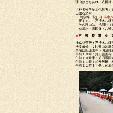
理由はともあれ、八幡神
「神名帳考証土代附考」
山城石清水
[鳩嶺雑日記]
云石清水
要するに、石清水八幡宮
その理由は、祇園社（観
石清水（護国寺・八幡大
★
再 興 祭 事 次 
神幸祭斎行：石清水八幡
法要厳修 ：比叡山延暦
祭場は旧護国寺（明治維
午前１０時：於旧護国寺
午前１０時半：於旧護国
午前１１時：於安居橋・
午前１１時３４分：於放