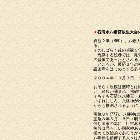
★
石清水八幡宮放生大会
貞観２年（860）、八
る。
そのしばらく後の貞観５
現存する絵巻では、鳳輦
の盛儀であったとされる。
ところが、慶応３年の神
護国寺をはじめとする多
２００４年１０月３日、
おそらく規模は盛時とは
い、経典が誦まれ、佛教
そもそも石清水八幡宮（
いずれにしろ、八幡神が
からも推測されるように
宝亀８年(777)、八幡
宝亀８年５月１８日＜明
但し国家の為に、巨害あ
後段は恐ろしい国家神あ
極めて政治的であろうが
八幡神を信仰する人々は