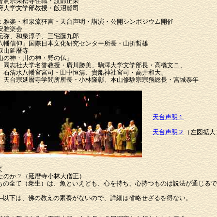
曹洞宗栄松寺住職・渡部正栄
府大学文学部教授・飯沼賢司
：雅楽・和泉流狂言・天台声明・講演・公開シンポジウム開催
安雅楽会
元弥、和泉淳子、三宅藤九郎
八幡信仰」国際日本文化研究センター所長・山折哲雄
叡山延暦寺
山の神・川の神・野の仏」
授・廣川勝美、駒澤大学文学部長・高橋文ニ、
司・田中恒清、貴船神社宮司・高井和大、
所所長・小林隆彰、本山修験宗宗務総長・宮城泰年
天台声明１
天台声明２
（左図拡大
て
たのか？（延暦寺小林大僧正）
あるもの全て（衆生）は、魚といえども、心を持ち、心持つものは説法が通じる
--以下は、佛の教えの素養がないので、詳細は省略せざるを得ない。
、