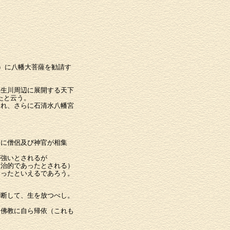
）に八幡大菩薩を勧請す
生川周辺に展開する天下
たと云う。
れ、さらに石清水八幡宮
こに僧侶及び神官が相集
が強いとされるが
政治的であったとされる）
あったといえるであろう。
禁断して、生を放つべし。
に佛教に自ら帰依（これも