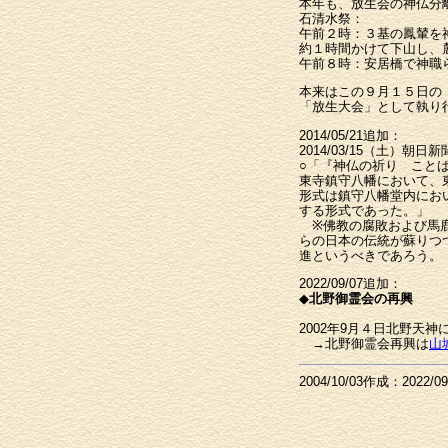
本年も、放生会の神仏分
石清水祭：
午前２時：３基の鳳輦を
約１時間かけて下山し、
午前８時：安居橋で神職
本来はこの９月１５日の
「放生大会」として執り
2014/05/21追加：
2014/03/15（土）朝
○「『神仏の祈り こと
東寺鎮守八幡において、
形式は鎮守八幡堂内にお
する形式であった。」
※佛教の腐敗および馬鹿
らの日本の伝統が蘇りつ
進というべきであろう。
2022/09/07追加：
◆
北野御霊会の再興
2002年9月４日北野天
→北野御霊会再興は
山
2004/10/03作成：2022/