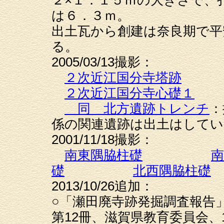
２×１．１５ｍの大きさで、
は６．３ｍ。
出土瓦から創建は奈良期で平
る。
2005/03/13撮影：
２次近江国分寺塔跡
２次近江国分寺心礎１
同 北方遺跡トレンチ
：
係の関連遺跡は出土はしてい
2001/11/18撮影：
南東隅脇柱礎
南
礎
北西隅脇柱礎
2013/10/26追加：
○「瀬田廃寺跡発掘調査報告
第12冊、滋賀県教育委員会、1