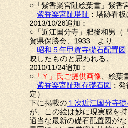
○「紫香楽宮阯絵葉書」紫香
紫香楽宮阯塔阯
：塔跡看板
2013/10/26追加：
○「近江国分寺」肥後和男（
賀県保勝会、1933 より
昭和５年甲賀寺礎石配置図
映したものと思われる。
2010/11/24追加：
○
「Ｙ」氏ご提供画像
、絵葉
紫香楽宮阯現存礎石図
：発
定）
下に掲載の
１次近江国分寺礎
が、この絵は妙に現実感を持
適当な最新の礎石配置図がな