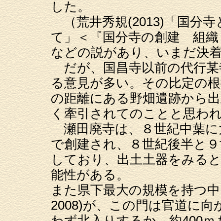
した。
（荒井秀規(2013)「国分
て」＜『国分寺の創建 組織
などの説があり、いまだ決
だが、国昌寺以前の代行某寺
る意見が多い。その比定の根
の距離にある野畑遺跡から出
く牽引されてのことと思わ
瀬田廃寺は、８世紀中葉に
で創建され、８世紀後半と９
しており、出土土器をみる
能性がある。
また県下最大の規模を持つ中
2008)が、この門は官道に
わず北入りするか、約400