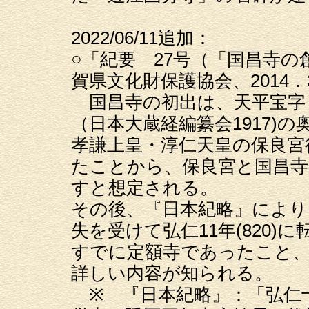
2022/06/11追加：
○「紀要 27号（「国昌寺
賀県文化財保護協会、2014．
国昌寺の初出は、天平宝字５年
（日本大蔵経編纂会1917)
孝謙上皇・淳仁天皇の保良宮
たことから、保良宮と国昌
すと想定される。
その後、『日本紀略』により、
失を受けて弘仁11年(820
すでに定額寺であったこと
詳しい内容が知られる。
※ 『日本紀略』：「弘仁