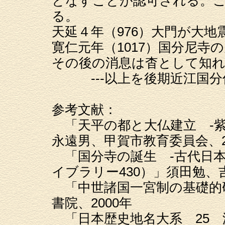
となすことが認可される。
る。
天延４年（976）大門が大地
寛仁元年（1017）国分尼寺
その後の消息は杳として知
---以上を後期近江国分僧
参考文献：
「天平の都と大仏建立 -紫
永遠男、甲賀市教育委員会、2
「国分寺の誕生 -古代日本
イブラリー430）」須田勉、吉
「中世諸国一宮制の基礎的
書院、2000年
「日本歴史地名大系 25 滋