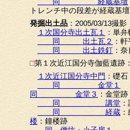
同 経蔵基壇
トレンチ中の段差が経蔵基壇
発掘出土品
：2005/03/13撮影
１次国分寺出土瓦１
：単弁
同 出土瓦２
：軒
同 出土鉄釘
：奈
□
第１次近江国分寺伽藍遺跡：20
１次近江国分寺中門
：礎石
同 金堂１
同 金堂３
：金堂跡
同 講堂
：
同 経蔵
楼
：鐘楼跡
同 僧坊・小子房１