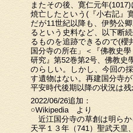
またその後、寛仁元年(101
焼亡したという(『小右記』
だが11世紀以降も、伊勢公
るという史料など、以下断続
るものを追跡できるので(櫻井
国分寺の所在」＜『佛教史學
研究』第52巻第2号、佛教史
のらしい。しかし、今回の
す遺物はない。再建国分寺
平安時代後期以降の状況は残
2022/06/26追加：
○Wikipedia より
近江国分寺の草創は明らか
天平１３年（741）聖武天