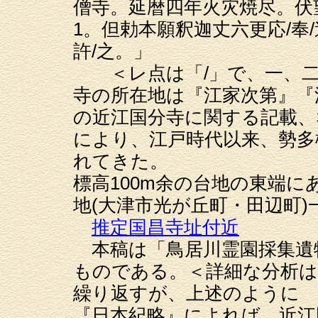
僧寺。延暦四年火灾焼尽。伏
1。但勅本願釈迦丈六更応/奉
許/之。」
＜レ点は「/」で、一、二
寺の所在地は『江家次第』『
の近江国分寺に関する記載、
により、江戸時代以来、勢多
れてきた。
標高100m余の台地の東端
地(大津市光が丘町・田辺町
推定国昌寺址付近
本稿は「鳥居川霊園採集遺
ものである。＜詳細な分析は
繰り返すが、上述のように
『日本紀略』によれば、近江国