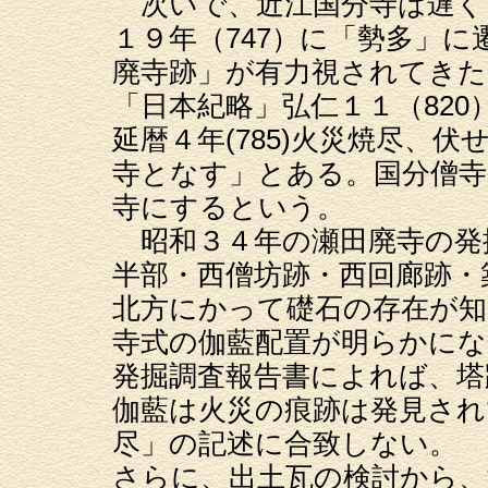
次いで、近江国分寺は遅くて
１９年（747）に「勢多」
廃寺跡」が有力視されてきた
「日本紀略」弘仁１１（82
延暦４年(785)火災焼尽、
寺となす」とある。国分僧寺
寺にするという。
昭和３４年の瀬田廃寺の発
半部・西僧坊跡・西回廊跡・
北方にかって礎石の存在が知
寺式の伽藍配置が明らかにな
発掘調査報告書によれば、塔
伽藍は火災の痕跡は発見され
尽」の記述に合致しない。
さらに、出土瓦の検討から、