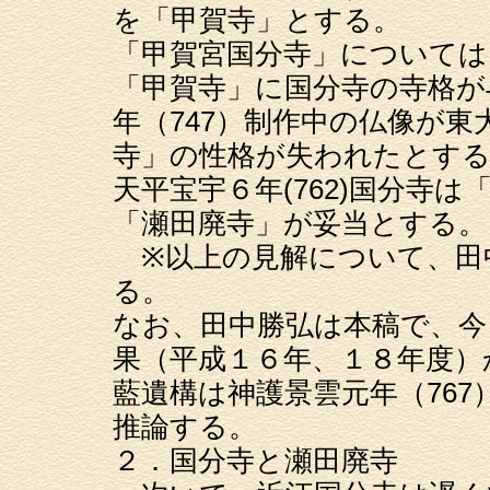
を「甲賀寺」とする。
「甲賀宮国分寺」については
「甲賀寺」に国分寺の寺格が
年（747）制作中の仏像が
寺」の性格が失われたとす
天平宝宇６年(762)国分寺
「瀬田廃寺」が妥当とする。
※以上の見解について、田
る。
なお、田中勝弘は本稿で、今
果（平成１６年、１８年度）
藍遺構は神護景雲元年（767
推論する。
２．国分寺と瀬田廃寺