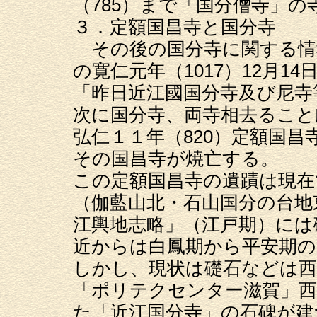
（785）まで「国分僧寺」
３．定額国昌寺と国分寺
その後の国分寺に関する情
の寛仁元年（1017）12月1
「昨日近江國国分寺及び尼寺
次に国分寺、両寺相去ること
弘仁１１年（820）定額国
その国昌寺が焼亡する。
この定額国昌寺の遺蹟は現在
（伽藍山北・石山国分の台地
江輿地志略」（江戸期）には
近からは白鳳期から平安期の
しかし、現状は礎石などは西
「ポリテクセンター滋賀」西
た「近江国分寺」の石碑が建