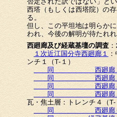
否定された訳ではない」と
西塔（もしくは西塔院）の存
る。
但し、この平坦地は明らかに
われ、今後の解明が待たれれ
西廻廊及び経蔵基壇の調査
：
１次近江国分寺西廻廊１
：
ンチ１（T-１）
同 西廻廊
同 西廻廊
同 西廻廊
同 西廻廊
瓦・焦土層：トレンチ４（T-
同 西廻廊