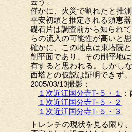
云う。
僅かに、火災で割れたと推測
平安初頭と推定される須恵器
礎石片は調査前から知られ
らの流入の可能性が高いと思
確かに、この地点は東塔院と
削平面であり、その削平地は
有すると思われる。しかし
西塔との仮説は証明できず。
2005/03/13撮影：
１次近江国分寺T-５・１
：
１次近江国分寺T-５・２
１次近江国分寺T-５・３
トレンチの現状を見る限り、