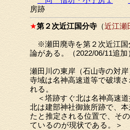
房跡
★
第２次近江国分寺
（
近江瀬
※瀬田廃寺を第２次近江国
論がある。（2022/06/11追加
瀬田川の東岸（石山寺の対岸
寺域は名神高速道等で破壊さ
れる。
＜塔跡すぐ北は名神高速道
北は建部神社御旅所跡で、本
たと推定される位置で、その
ているのが現状である。＞