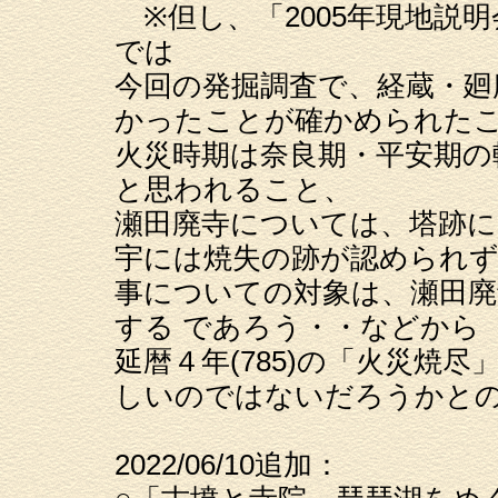
※但し、「2005年現地説
では
今回の発掘調査で、経蔵・廻
かったことが確かめられた
火災時期は奈良期・平安期の
と思われること、
瀬田廃寺については、塔跡に
宇には焼失の跡が認められず、
事についての対象は、瀬田
する であろう・・などから
延暦４年(785)の「火災焼
しいのではないだろうかと
2022/06/10追加：