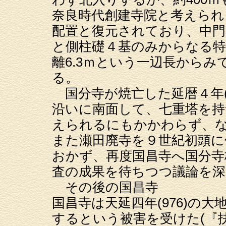
奈良時代創建寺院と考えられ
配置と復元されており、中門
と側柱礎４基のみからなる特
離6.3ｍという一辺長から
る。
国分寺が焼亡した延暦４年(
沿いに南面して、七重塔を持
えられるにもかかわらず、
また瀬田廃寺を９世紀初頭に
おかず、再度国昌寺へ国分寺
査の成果を待ちつつ議論を
その後の国昌寺
国昌寺は天延四年(976)の
するという被害を受けた(『