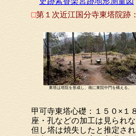
史跡紫香楽宮跡地形測量図
□
第１次近江国分寺東塔院跡
東塔は塔院を形成し、南に東院中門を構える。
甲可寺東塔心礎：１５０×１
座・孔などの加工は見られな
但し塔は焼失したと推定さ