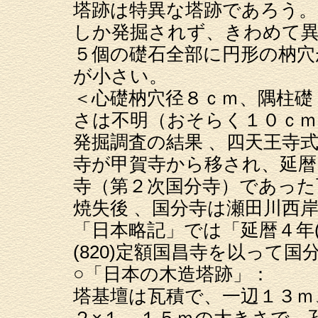
塔跡は特異な塔跡であろう。
しか発掘されず、きわめて
５個の礎石全部に円形の枘穴
が小さい。
＜心礎枘穴径８ｃｍ、隅柱礎
さは不明（おそらく１０ｃｍ
発掘調査の結果 、四天王寺
寺が甲賀寺から移され、延暦４
寺（第２次国分寺）であった
焼失後 、国分寺は瀬田川西
「日本略記」では「延暦４年(
(820)定額国昌寺を以って
○「日本の木造塔跡」：
塔基壇は瓦積で、一辺１３ｍ