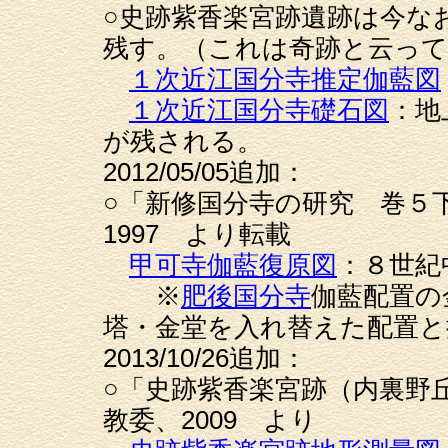
○史跡紫香楽宮跡遺跡は今な
残す。（これは奇跡と云って
１次近江国分寺推定伽藍図
１次近江国分寺礎石図
：地
が残される。
2012/05/05追加：
○「新修国分寺の研究 巻５下」
1997 より転載
甲可寺伽藍復原図
：８世紀
※
肥後国分寺
伽藍配置の
塔・金堂を入れ替えた配置と
2013/10/26追加：
○「史跡紫香楽宮跡（内裏野
教委、2009 より