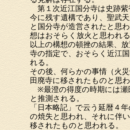
第１次近江国分寺は史跡紫
今に残す遺構であり、聖武天
と国分寺が造営されたと思
想はおそらく放火と思われ
以上の構想の頓挫の結果、放
寺の指定で、おそらく近江
れる。
その後、何らかの事情（火災
田廃寺に移されたものと思
※最澄の得度の時期には瀬
と推測される。
「日本略記」で云う延暦４年
の焼失と思われ、それに伴い
移されたものと思われる。