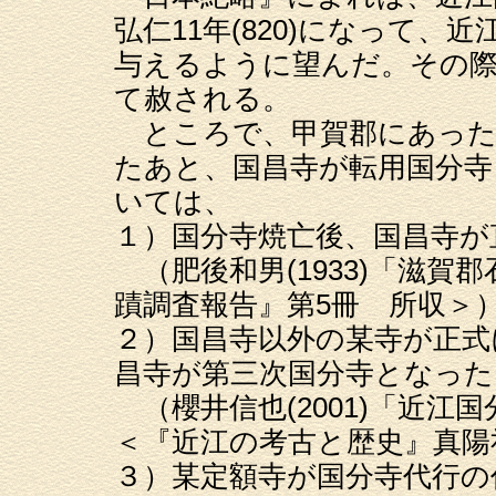
弘仁11年(820)になって
与えるように望んだ。その際
て赦される。
ところで、甲賀郡にあった
たあと、国昌寺が転用国分寺
いては、
１）国分寺焼亡後、国昌寺が
（肥後和男(1933)「滋賀
蹟調査報告』第5冊 所収＞
２）国昌寺以外の某寺が正式
昌寺が第三次国分寺となった
（櫻井信也(2001)「近江
＜『近江の考古と歴史』真陽
３）某定額寺が国分寺代行の