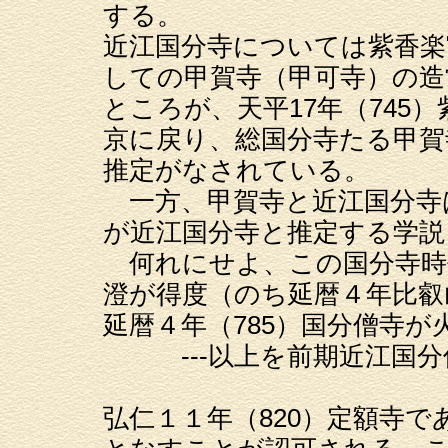
する。
近江国分寺については紫香楽
しての甲賀寺（甲可寺）の
ところが、天平17年（745
京に戻り、総国分寺たる甲賀
推定がなされている。
一方、甲賀寺と近江国分寺
が近江国分寺と推定する学説
何れにせよ、この国分寺時代
澄が得度（のち延暦４年比叡
延暦４年（785）国分僧寺
---以上を前期近江国分僧
弘仁１１年（820）定額寺