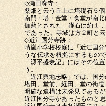
◇瀬田廃寺：
桑畑と云う丘上に塔礎石５個
南門・塔・金堂・食堂が南北
伽藍とされた。礎石は約１，
であった。寺域は方２町と云
◇近江国分寺跡：
晴嵐小学校校庭に「近江国分
うな伝承を根拠にするもの
「源平盛衰記」にはその位置
う。
「近江輿地志略」では、国分
塔田、堂前、経田、堂の街道
明確な遺構は未発見であるが
近江国分寺があったものと
近江国分寺は当初瀬田にあった