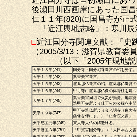
後瀬田川西画岸にあった国昌
仁１１年(820)に国昌寺が
「近江輿地志略」：寒川辰清撰
□
近江国分寺関連文献：「史
（2005/3/13：滋賀県教育
（以下「2005年現地説
天平１３年(741)
国分寺・国分尼寺造営の詔を発す。
天平１４年(742)
紫香楽宮造営。
天平１５年(743)
盧遮那仏造営の詔。盧遮那仏造営の
天平１６年(744)
甲可寺に盧遮那仏像の体骨柱を建つ
紫香楽宮周辺で火災が頻発。地震発
天平１７年(745)
造甲可寺所より仕丁らの公糧を申請
甲可寺造仏所より金光明寺（東大寺
天平１９年(747)
薩像を伴にす。）「正倉院文書」
天平感宝元年(749)
東大寺大仏の鋳造終る。
天平勝宝３年(751)
「甲賀宮国分寺」（「大日本古文書
天平宝宇６年(762)
信楽故宮の遺材を以って石山に法華