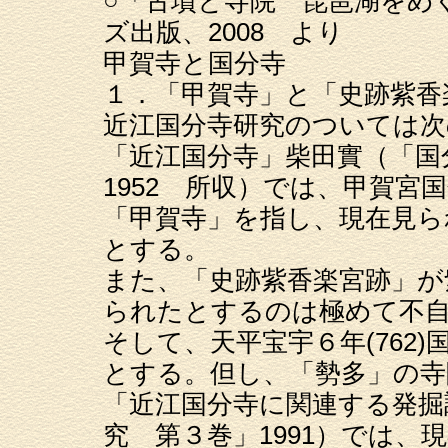
○「古墳と寺院 琵琶湖をめ
ズ出版、2008 より
甲賀寺と国分寺
１．「甲賀寺」と「史跡紫香
近江国分寺研究のついては次
「近江国分寺」柴田實（「国
1952 所収）では、甲賀宮
「甲賀寺」を指し、現在見ら
とする。
また、「史跡紫香楽宮跡」が
られたとするのは極めて不
そして、天平宝宇６年(762
とする。但し、「勢多」の寺
「近江国分寺に関連する発掘
究 第３巻」1991）では、