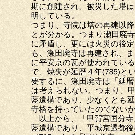
期に創建され、被災した塔は
明している。
つまり、寺院は塔の再建以降
とが分かる。つまり瀬田廃寺
に矛盾し、更には火災の後定
も、瀬田廃寺は再建され、ま
に平安京の瓦が使われてい
で、焼失が延暦４年(785)
要するに、瀬田廃寺は「延暦４
は考えられない。つまり、甲
藍遺構であり、少なくとも延
寺格を持っていたのでない
以上から、「甲賀宮国分寺
藍遺構であり、平城京遷都後