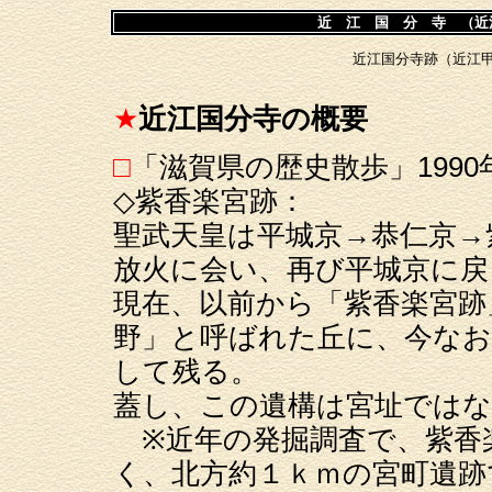
近 江 国 分 寺 （近
近江国分寺跡（近江
★
近江国分寺の概要
□
「滋賀県の歴史散歩」199
◇紫香楽宮跡：
聖武天皇は平城京→恭仁京→
放火に会い、再び平城京に戻
現在、以前から「紫香楽宮跡
野」と呼ばれた丘に、今なお
して残る。
蓋し、この遺構は宮址では
※近年の発掘調査で、紫香
く、北方約１ｋｍの宮町遺跡