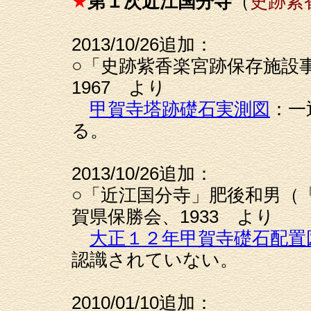
★
第１次近江国分寺
（
史跡紫
2013/10/26追加：
○「史跡紫香楽宮跡保存施設
1967 より
甲賀寺塔跡礎石実測図
：一
る。
2013/10/26追加：
○「近江国分寺」肥後和男（
賀県保勝会、1933 より
大正１２年甲賀寺礎石配置
認識されていない。
2010/01/10追加：