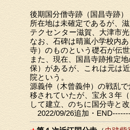
後期国分僧寺跡（国昌寺跡）
所在地は未確定であるが、滋
テクセンター滋賀、大津市光
なお、石碑は晴嵐小学校内あ
寺）のものという礎石が伝
また、現在、国昌寺跡推定地
保）があるが、これは元は近
院という。
源義仲（木曾義仲）の戦乱で
移されていたが、宝永３年（
して建立、のちに国分寺と
2022/09/26追加・END-------