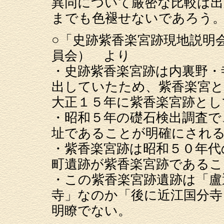
異同について厳密な比較は出
までも色褪せないであろう
○「史跡紫香楽宮跡現地説明会資
員会） より
・史跡紫香楽宮跡は内裏野・
出していたため、紫香楽宮と
大正１５年に紫香楽宮跡とし
・昭和５年の礎石検出調査で
址であることが明確にされ
・紫香楽宮跡は昭和５０年代
町遺跡が紫香楽宮跡である
・この紫香楽宮跡遺跡は「盧
寺」なのか「後に近江国分寺
明瞭でない。