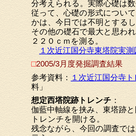
分考えられる。実際心礎は数
従って、心礎の形式につい
かは、今日では不明とする
その他の礎石で最大と思われ
２２０ｃｍを測る。
１次近江国分寺東塔院実測
□
2005/3月度発掘調査結果
参考資料：
１次近江国分寺ト
料」
想定西塔院跡トレンチ
：
伽藍中軸線を挟み、東塔跡と
トレンチを開ける。
残念ながら、今回の調査では