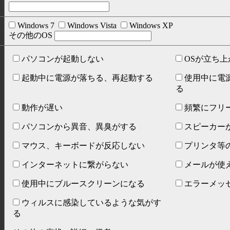
Windows 7
Windows Vista
Windows XP
その他のOS
パソコンが起動しない
OSが立ち上
起動中に電源が落ちる、再起動する
使用中に電
る
動作が遅い
頻繁にフリ
パソコンから異音、異臭がする
スピーカー
マウス、キーボードが反応しない
プリンタ等
インターネットに繋がらない
メールが使
使用中にブルースクリーンになる
エラーメッ
ウィルスに感染しているような気がす
る