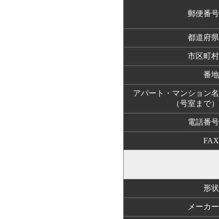
郵便番号
都道府県
市区町村
番地
アパート・マンション名
（号室まで）
電話番号
FAX
形状
メーカー