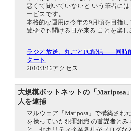
悪くて聞いていないと いう筆者に
ービスです。
本格的な運用は今年の9月頃を目指
豊橋でも聞ける日が来る ことを楽
ラジオ放送、丸ごとPC配信――同時配
タート
2010/3/16アクセス
大規模ボットネットの「Maripos
人を逮捕
マルウェア「Mariposa」で構築さ
を操っていた犯罪組織 の首謀者とみ
と、セキリティ企業各社がブログな