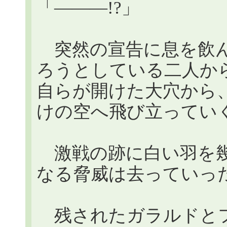
「―――!?」
突然の宣告に息を飲ん
ろうとしている二人か
自らが開けた大穴から
けの空へ飛び立ってい
激戦の跡に白い羽を幾
なる脅威は去っていっ
残されたガラルドとフ