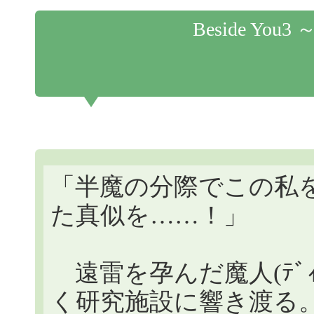
Beside Y
「半魔の分際でこの私
た真似を……！」
遠雷を孕んだ魔人(ﾃﾞｨ
く研究施設に響き渡る