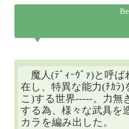
Be
魔人(ﾃﾞｨｰｳﾞｧ)と
在し、特異な能力(ﾁｶﾗ
こ)する世界-----。
する為、様々な武具を
カラを編み出した。