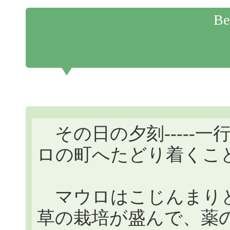
Be
その日の夕刻-----
ロの町へたどり着くこ
マウロはこじんまりと
草の栽培が盛んで、薬