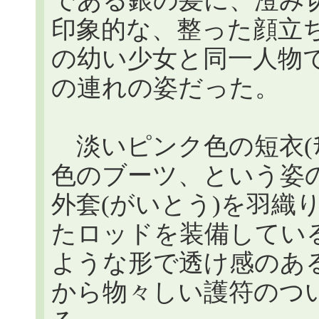
である銀の髪に、澄み
印象的な、整った顔立ちの
の幼い少女と同一人物
の連れの姿だった。
淡いピンク色の短衣(ﾁ
色のブーツ、という姿
外套(がいとう)を羽織
たロッドを装備してい
ような形で透け感のある
から物々しい護符のつ