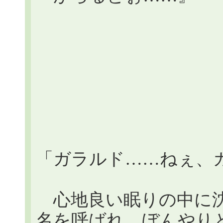
「ガラルド……ねぇ、
心地良い眠りの中に沈
名を呼ばれ、ぼんやり