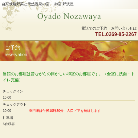
自家栽培野菜と天然温泉の宿 御宿 野沢屋
電話でのご予約・お問い合わせは
TEL.0269-85-2267
ご予約
reservation
当館のお部屋は昔ながらの懐かしい和室のお部屋です。（全室に洗面・ト
イレ完備）
チェックイン
15:00
チェックアウト
10:00
※門限は午後10時30分 入口ドアを施錠します
駐車場
6台収容