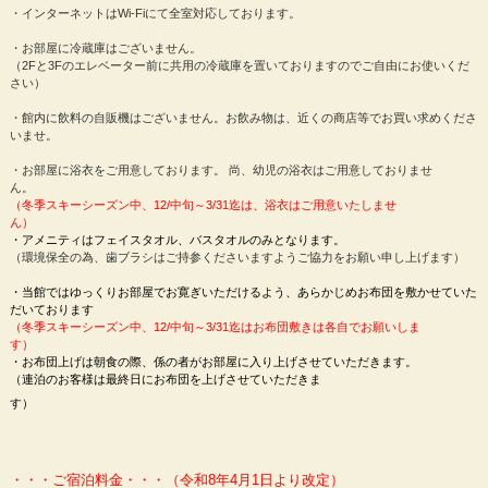
・インターネットはWi-Fiにて全室対応しております。
・お部屋に冷蔵庫はございません。
（2Fと3Fのエレベーター前に共用の冷蔵庫を置いておりますのでご自由にお使いくだ
さい）
・館内に飲料の自販機はございません。お飲み物は、近くの商店等でお買い求めくださ
いませ。
・お部屋に浴衣をご用意しております。 尚、幼児の浴衣はご用意しておりませ
ん。
（冬季スキーシーズン中、12/中旬～3/31迄は、浴衣はご用意いたしませ
ん）
・アメニティはフェイスタオル、バスタオルのみとなります。
（環境保全の為、歯ブラシはご持参くださいますようご協力をお願い申し上げます）
・当館ではゆっくりお部屋でお寛ぎいただけるよう、あらかじめお布団を敷かせていた
だいております
（冬季スキーシーズン中、12/中旬～3/31迄はお布団敷きは各自でお願いしま
す）
・お布団上げは朝食の際、係の者がお部屋に入り上げさせていただきます。
（連泊のお客様は最終日にお布団を上げさせていただきま
す）
・・・ご宿泊料金・・・（令和8年4月1日より改定）