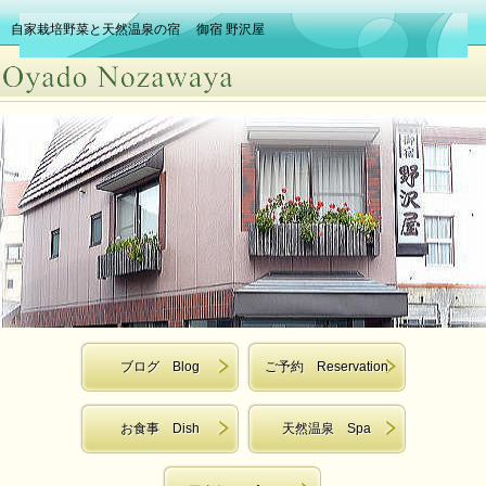
自家栽培野菜と天然温泉の宿 御宿 野沢屋
ブログ
Blog
ご予約 Reservation
お食事
Dish
天然温泉 Spa