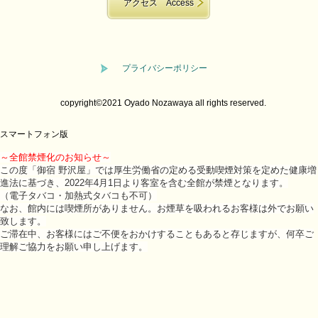
アクセス Access
自家栽培野菜を使った手作り料理が自慢
！
プライバシーポリシー
・・・小さな民宿ならではの、充実なひとときをお過ごしくださ
いませ・・・
copyright©2021 Oyado Nozawaya all rights reserved.
スマートフォン版
～全館禁煙化のお知らせ～
この度「御宿 野沢屋」では厚生労働省の定める受動喫煙対策を定めた健康増
進法に基づき、2022年4月1日より客室を含む全館が禁煙となります。
（電子タバコ・加熱式タバコも不可）
なお、館内には喫煙所がありません。お煙草を吸われるお客様は外でお願い
致します。
ご滞在中、お客様にはご不便をおかけすることもあると存じますが、何卒ご
理解ご協力をお願い申し上げます。