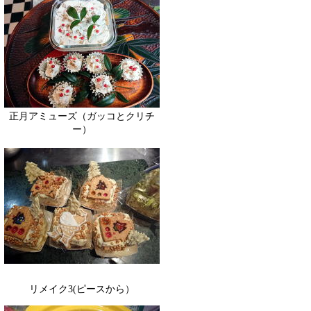
正月アミューズ（ガッコとクリチ
ー）
リメイク3(ピースから）