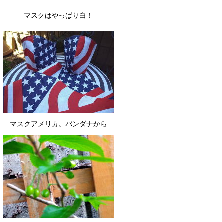
マスクはやっぱり白！
マスクアメリカ。バンダナから