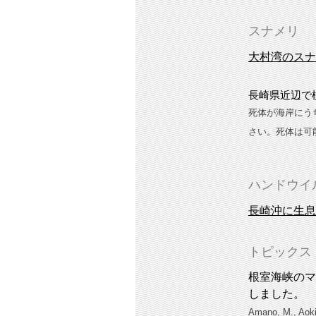
スナメリ
大村湾のスナ
長崎県近辺で
死体が海岸にう
さい。死体は可
ハンドウイ
長崎沖に生息
トピックス
根室海峡のマ
しました。
Amano, M., Aoki,