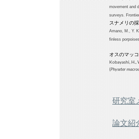
movement and di
surveys. Frontie
スナメリの採
Amano, M., Y. Ka
finless porpoise
オスのマッコ
Kobayashi, H.,
(
Physeter macro
研究室
論文紹