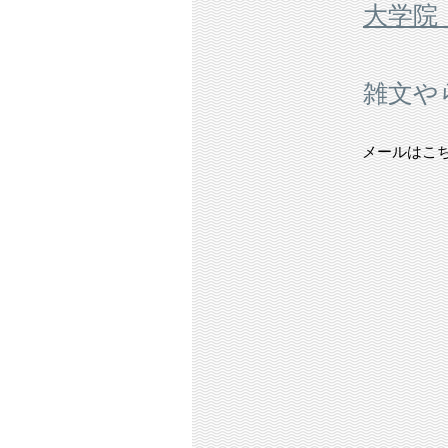
大学院
雑文や
メールはこ