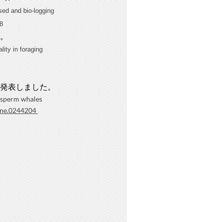
ed and bio-logging
08
。
ity in foraging
発表しました。
 sperm whales
pone.0244204