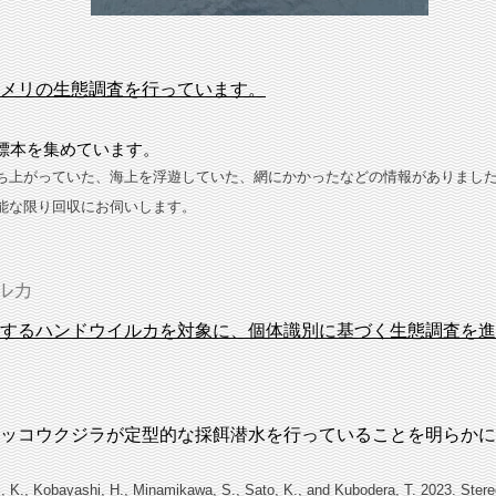
メリの生態調査を行っています。
標本を集めています。
ち上がっていた、海上を浮遊していた、網にかかったなどの情報がありまし
能な限り回収にお伺いします。
ルカ
するハンドウイルカを対象に、個体識別に基づく生態調査を進
ッコウクジラが定型的な採餌潜水を行っていることを明らかに
 K., Kobayashi, H., Minamikawa, S., Sato, K., and Kubodera, T. 2023. Stereo