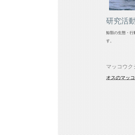
研究活動Re
鯨類の生態・行
す。
マッコウク
オスのマッコ