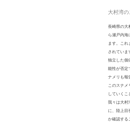
大村湾の
長崎県の大
ら瀬戸内海
ます。これ
されていま
独立した個
能性が否定
ナメリも報
このスナメ
していくこ
我々は大村
に、陸上目
か確認する