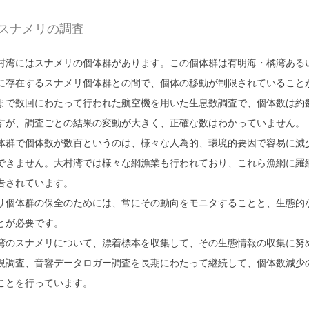
スナメリの調査
村湾にはスナメリの個体群があります。この個体群は有明海・橘湾ある
に存在するスナメリ個体群との間で、個体の移動が制限されていること
まで数回にわたって行われた航空機を用いた生息数調査で、個体数は約
すが、調査ごとの結果の変動が大きく、正確な数はわかっていません。
体群で個体数が数百というのは、様々な人為的、環境的要因で容易に減
できません。大村湾では様々な網漁業も行われており、これら漁網に羅
告されています。
リ個体群の保全のためには、常にその動向をモニタすることと、生態的
とが必要です。
湾のスナメリについて、漂着標本を収集して、その生態情報の収集に努
視調査、音響データロガー調査を長期にわたって継続して、個体数減少
ことを行っています。