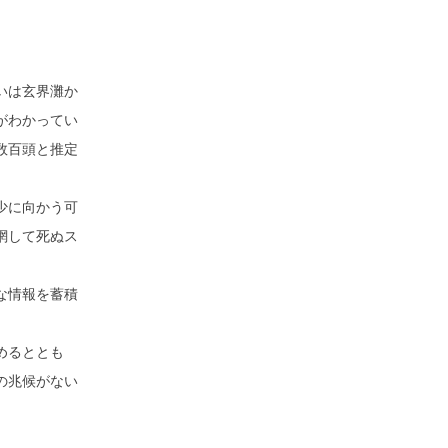
いは玄界灘か
がわかってい
数百頭と推定
少に向かう可
網して死ぬス
な情報を蓄積
めるととも
の兆候がない