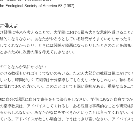
 the Ecological Society of America 68 (1987)
に備えよ
け賢明に将来を考えることで、大学院における最も大きな悲劇を避けること
疑的になりなさい。あなたがやろうとしている研究がうまくいかなかったり
してくれなかったり、ときには関係が険悪になったりしたときのことを想像
ときのために次善の策を考えておきなさい。
のことなんか気にかけない
かける教授もいればそうでないのもいる。たぶん大部分の教授は気にかけて
しいし、時間がなくて実際は十分指導してもらえないかもしれない。頼れる
に慣れておいた方がいい。このことはとても深い意味がある。重要な点を二
期に自分の課題に自分で責任をもつ決心をしなさい。学位はあなた自身でつ
の指導教員は、アドバイスしてくれるし、ある程度は事務的なことや研究経
るかもしれないが、あなたがなにをすべきかということは言ってくれない。
ている。アドバイスが欲しい場合は、そうはっきり言いなさい。アドバイス