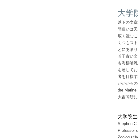
大学
以下の文章
間違いは天
広く読むこ
くつもスト
とにあまり
若干古い文
も海棲哺乳
を通してお
者を目指す
がかかるの
the Marin
大吉岡研に
大学院生
Stephen C.
Professor 
Zoologische