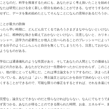
ことなのだ。科学を推進するためにも、あなたがよく考え抜いたことを始め
なたは研究における全く新しい部分を始めることができる。なぜそうするの
せずに、データを集め始めたとしてそんなことになんの意味があるだろうか
ことが最大の防御
ったら早い時期に、どんどん出てくるであろうさまざまなやらないといけな
ように、精神的な強さを鍛えておかないといけない。注意しないと、カリキ
ッシャー、語学力の必要性とか他人と比べられることのプレッシャーによっ
する分子のようにふらふらと自分を無くしてしまうだろう。注意しておかな
ようなものがある。
学位には通過儀礼のような性質があり、そしてあなたの人間としての価値も
ほどの力がある。あなたがどれだけ一生懸命やったかにかかわらず、このこ
い。他の皆にとっても同じだ。これは博士論文をクリアするのに、決まった
づいている。あなたは「よい」博士論文とはなにかを自分で決めないといけ
くすることができるので、可能な限りの修正をするとすれば、それを永遠に
完璧な」論文などできないのだと悟らなければならない。なんにでもそうで
ず見つかる。あなたが得ることのできる限られた時間、お金、エネルギー、