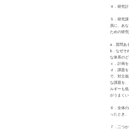
４．研究計
５．研究課
員に、あな
ための研究
a．質問あ
b．なぜそ
な体系のど
ｃ．計画を
ｄ．課題を
で、対立仮
な課題を、
ルギーも低
がうまくい
６．全体の
ったとき、
７．二つか