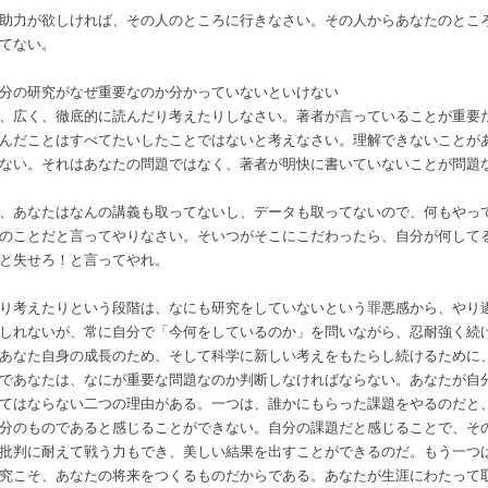
助力が欲しければ、その人のところに行きなさい。その人からあなたのとこ
てない。
分の研究がなぜ重要なのか分かっていないといけない
、広く、徹底的に読んだり考えたりしなさい。著者が言っていることが重要
んだことはすべてたいしたことではないと考えなさい。理解できないことが
ない。それはあなたの問題ではなく、著者が明快に書いていないことが問題
、あなたはなんの講義も取ってないし、データも取ってないので、何もやっ
のことだと言ってやりなさい。そいつがそこにこだわったら、自分が何して
と失せろ！と言ってやれ。
り考えたりという段階は、なにも研究をしていないという罪悪感から、やり
しれないが、常に自分で「今何をしているのか」を問いながら、忍耐強く続
あなた自身の成長のため、そして科学に新しい考えをもたらし続けるために
であなたは、なにが重要な問題なのか判断しなければならない。あなたが自
てはならない二つの理由がある。一つは、誰かにもらった課題をやるのだと
分のものであると感じることができない。自分の課題だと感じることで、そ
批判に耐えて戦う力もでき、美しい結果を出すことができるのだ。もう一つ
究こそ、あなたの将来をつくるものだからである。あなたが生涯にわたって