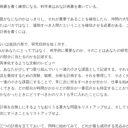
画書を書く練習になる。科学者はみな計画書を書いている。
題がなになのかはっきりし、それが重要であることを確信したら、仲間の大
たはバカではなく、援助すべき人間だということを確信させる必要がある。
計画を書くには、
るいは仮説の形で、研究目的を短く示す。
れがあなたにとってではなく、科学的に重要なのか、そのことはあなたの研
の部分に当たるのかを記述する。
具体化するような文献のレビュー
、あなたが少しずつ取り組んでいく一連の小さな課題として記述する。それ
説を棄却するための実験、観察、分析を計画する。それを整理して、小さく
一連の小さな課題にすることで、常に次に何をすべきかが分かり、仕事を始
くできる。どの部分が時間がかかりどの部分が一番厄介かも特定することが
かなかったときにどうすべきかのリストも手に入れたことになる。
計画を台無しにするような起りうる重大な問題をリストアップせよ。そして
次にすべきこともリストアップせよ。
三つの計画を立てておいて、同時に始めてみて、どれが最も成功する見込み