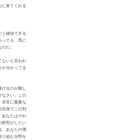
ろに来てくれる
だと確信できる
あっても、気に
なのだ。
てないと言われ
るか分かってる
遂げるのが難し
けなさい。この
、非常に重要な
分自身でこの判
、あなたはそれ
の研究がしたい
は、あなたの博
取り組む分野を