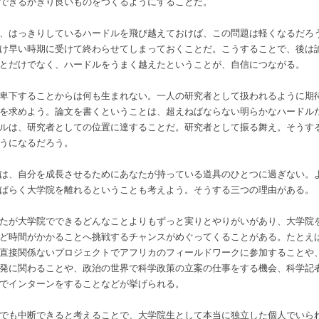
できるかぎり良いものをつくるようにすることだ。
、はっきりしているハードルを飛び越えておけば、この問題は軽くなるだろ
け早い時期に受けて終わらせてしまっておくことだ。こうすることで、後は
とだけでなく、ハードルをうまく越えたということが、自信につながる。
卑下することからは何も生まれない。一人の研究者として扱われるように期
を求めよう。論文を書くということは、超えねばならない明らかなハードル
ルは、研究者としての位置に達することだ。研究者として振る舞え。そうす
うになるだろう。
は、自分を成長させるためにあなたが持っている道具のひとつに過ぎない。
ばらく大学院を離れるということも考えよう。そうする三つの理由がある。
たが大学院でできるどんなことよりもずっと実りとやりがいがあり、大学院
ど時間がかかることへ挑戦するチャンスがめぐってくることがある。たとえ
直接関係ないプロジェクトでアフリカのフィールドワークに参加することや
発に関わることや、政治の世界で科学政策の立案の仕事をする機会、科学記
でインターンをすることなどが挙げられる。
でも中断できると考えることで、大学院生として本当に独立した個人でいら