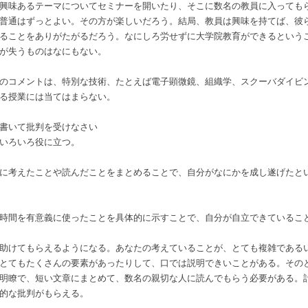
興味あるテーマについてセミナーを開いたり、そこに数名の教員に入っても
普通はずっとよい。その方が楽しいだろう。結局、教員は興味を持てば、彼
ることをありがたがるだろう。なにしろ労せずに大学院教育ができるという
が失うものはなにもない。
のコメントは、特別な技術、たとえば電子顕微鏡、組織学、スクーバダイビ
る授業には当てはまらない。
書いて批判を受けなさい
いろいろ役に立つ。
に考えたことや読んだことをまとめることで、自分がなにかを成し遂げたと
時間を有意義に使ったことを具体的に示すことで、自分が自立できているこ
助けてもらえるようになる。あなたの考えていることが、とても複雑である
とてもたくさんの要素があったりして、口では説明できいことがある。その
明瞭で、短い文章にまとめて、数名の親切な人に読んでもらう必要がある。
的な批判がもらえる。