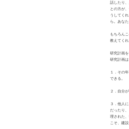
話したり、
との方が、
うしてくれ
ら。あなた
もちろんこ
教えてくれ
研究計画を
研究計画は
１．その年
できる。
２．自分が
３．他人に
だったり、
理された、
こそ、建設