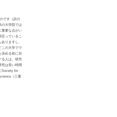
ものです（訳の
系の大学院では
に重要な点がい
局言っているこ
もありますし、
どこの大学でで
を決める前に目
する人は、研究
研究は長い時間
ety for
 science（
三重