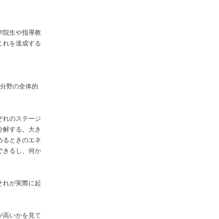
学院生や指導教
これを達成する
究分野の全体的
ぞれのステージ
分解する。大き
めるときのエネ
できるし、何か
それが実際に起
が高いかを見て