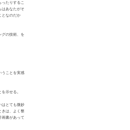
らったりするこ
らはあなたがそ
ことなのだか
ングの技術、を
いうことを実感
とを示せる。
いはとても微妙
ときは、よく整
計画書があって