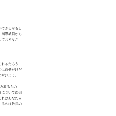
ができるかもし
、指導教員がち
しておきなさ
くれるだろう
のは自分だけだ
つ挙げよう。
かみ取るもの
費について面倒
それはあなた自
するのは教員の