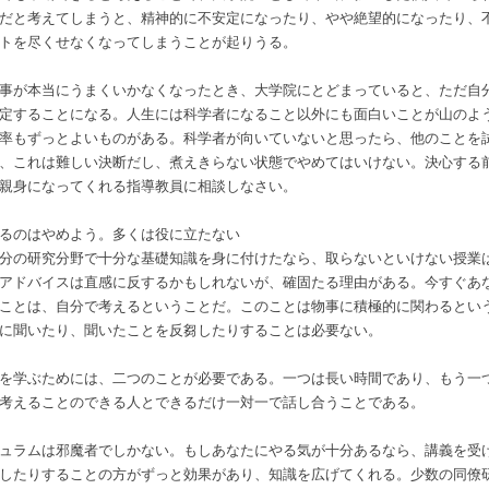
だと考えてしまうと、精神的に不安定になったり、やや絶望的になったり、
トを尽くせなくなってしまうことが起りうる。
事が本当にうまくいかなくなったとき、大学院にとどまっていると、ただ自
定することになる。人生には科学者になること以外にも面白いことが山のよ
率もずっとよいものがある。科学者が向いていないと思ったら、他のことを
、これは難しい決断だし、煮えきらない状態でやめてはいけない。決心する
親身になってくれる指導教員に相談しなさい。
るのはやめよう。多くは役に立たない
分の研究分野で十分な基礎知識を身に付けたなら、取らないといけない授業
アドバイスは直感に反するかもしれないが、確固たる理由がある。今すぐあ
ことは、自分で考えるということだ。このことは物事に積極的に関わるとい
に聞いたり、聞いたことを反芻したりすることは必要ない。
を学ぶためには、二つのことが必要である。一つは長い時間であり、もう一
考えることのできる人とできるだけ一対一で話し合うことである。
ュラムは邪魔者でしかない。もしあなたにやる気が十分あるなら、講義を受
したりすることの方がずっと効果があり、知識を広げてくれる。少数の同僚