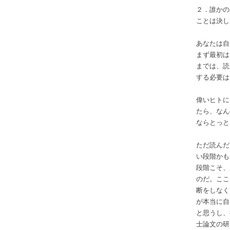
２．誰かの
ことは決し
あなたは自
まず最初は
までは、読
する必要は
偉いヒトに
たら、なん
ならとっと
ただ読んだ
い段階かも
段階こそ、
のだ。ここ
断をしなく
が本当に自
と思うし、
士論文の研