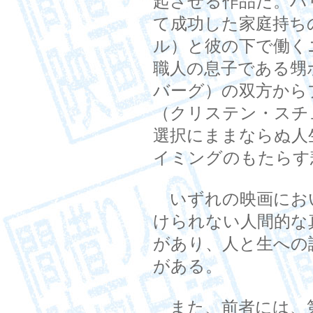
起させる作品だ。ハ
て成功した家庭持ち
ル）と彼の下で働く
職人の息子である甥
バーグ）の双方から
（クリステン・スチ
選択にままならぬ人
イミングのもたらす
いずれの映画にお
けられない人間的な
があり、人と生への
がある。
また、前者には、