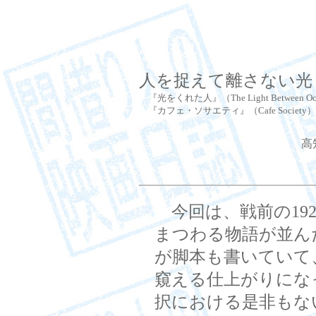
人を捉えて離さない光
『光をくれた人』（The Light Between
『カフェ・ソサエティ』（Cafe Society
高
今回は、戦前の192
まつわる物語が並ん
が脚本も書いていて
窺える仕上がりにな
択における是非もな