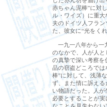
した赤ん坊を届け出
赤ちゃん泥棒”に対
ル・ワイズ）に重大
夫のドイツ人フラン
た、彼女に“光をく
一九一八年から一九
のなかで、人が人と
の真摯で深い考察を
品の窃盗どころでは
棒”に対して、浅薄
ず、また情に訴える
い物語だった。人が
必要とすることが実
なことを見失わない