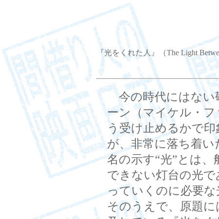
『光をくれた人』（The Light Betwee
今の時代にはない
ーン（マイケル・フ
う受け止めるかで印
が、非常に落ち着い
名の示す“光”とは
できない灯台の光で
っていくのに必要な
そのうえで、原題に