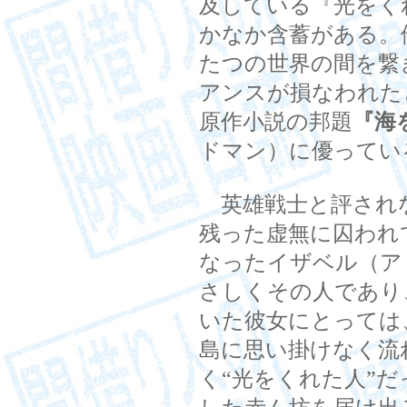
及している『光をく
かなか含蓄がある。
たつの世界の間を繋
アンスが損なわれた
原作小説の邦題
『海
ドマン）に優ってい
英雄戦士と評され
残った虚無に囚われ
なったイザベル（ア
さしくその人であり
いた彼女にとっては
島に思い掛けなく流
く“光をくれた人”