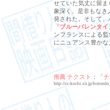
せていた気丈に留ま
象深く、是非もなき
発された。そして、
『
ブルーバレンタイ
ンフランスによる監
にニュアンス豊かな
推薦 テクスト
：「
チ
http://cc-kochi.xii.jp/hoton