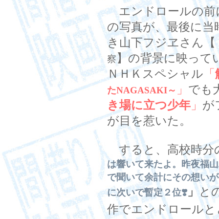
エンドロールの前
の写真が、最後に当
き山下フジヱさん【
】の背景に映って
察
ＮＨＫスペシャル
「
」
でも
たNAGASAKI～
き場に立つ少年
」
が
が目を惹いた。
すると、高校時分
は響いて来たよ。昨夜福山
で聞いて余計にその想いが
」
と
に次いで暫定２位❣️
作でエンドロールと