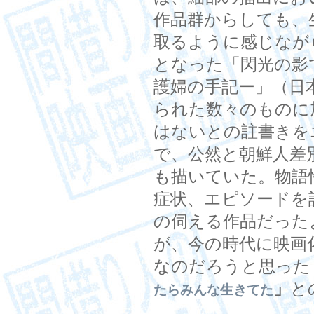
作品群からしても、
取るように感じなが
となった「閃光の影で
護婦の手記ー」（日
られた数々のものに
はないとの註書きを
で、公然と朝鮮人差
も描いていた。物語
症状、エピソードを
の伺える作品だった
が、今の時代に映画
なのだろうと思った
」
と
たらみんな生きてた