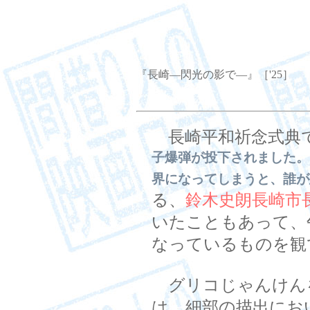
『長崎―閃光の影で―』［'25］
長崎平和祈念式典
子爆弾が投下されました。
界になってしまうと、誰が
る、
鈴木史朗長崎市
いたこともあって、
なっているものを観
グリコじゃんけん
は、細部の描出にお