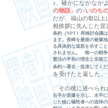
♪、確かになかなか
の物語
』
の
♪
いのち
だが、福山の歌以上
相挨拶に先んじた宣
条約（NPT）再検討会議
ます。長崎を最後の被爆地
る具体的な道筋を示すこと
されません。 唯一の戦
憲法の平和の理念と非核三
条約へ署名・批准してくだ
を受けたと返した。
その後に述べられ
右手が原爆を示し、水平に
じた瞼に犠牲者への追悼の