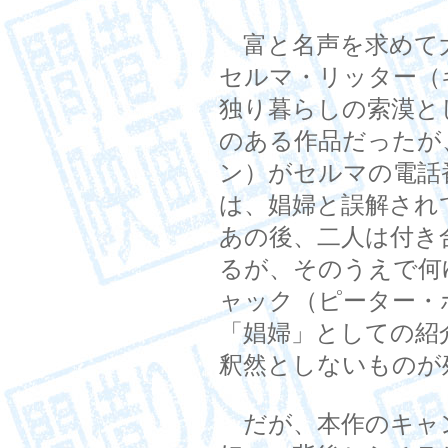
富と名声を求めて
セルマ・リッター（
独り暮らしの索漠と
のある作品だったが
ン）がセルマの電話
は、娼婦と誤解され
あの後、二人は付き
るが、そのうえで何
ャック（ピーター・
「娼婦」としての紹
釈然としないものが
だが、本作のキャ