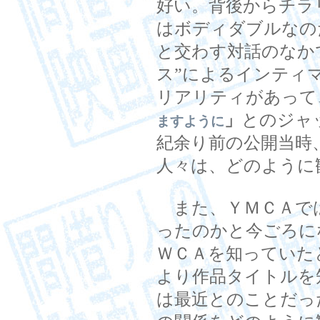
好い。背後からチラ
はボディダブルなの
と交わす対話のなか
ス”によるインティ
リアリティがあって
」
とのジャ
ますように
紀余り前の公開当時、
人々は、どのように
また、ＹＭＣＡで
ったのかと今ごろに
ＷＣＡを知っていた
より作品タイトルを
は最近とのことだった