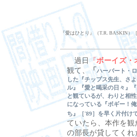
『愛はひとり』（T.R. BASKIN）［
過日
『
ボーイズ・
観て、
「
ハーバート・
した『チップス先生、さよ
ル』『愛と喝采の日々』『
と観ているが、わりと相性
になっている『ボギー！俺
ち』［'89］を早く片付
ていたら、本作を観
の部長が貸してくれ