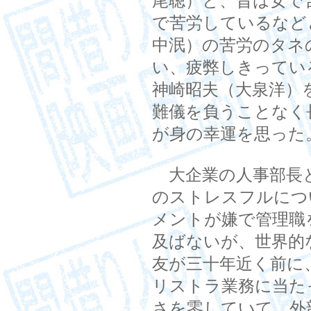
尾聰）と、昔は女で
で苦労しているなど
中泯）の苦労のタネ
い、疲弊しきってい
神崎昭夫（大泉洋）
難儀を負うことなく
が身の幸運を思った
大企業の人事部長
のストレスフルにつ
メントが嫌で管理職
及ばないが、世界的
友が三十年近く前に
リストラ業務に当た
さを零していて、外