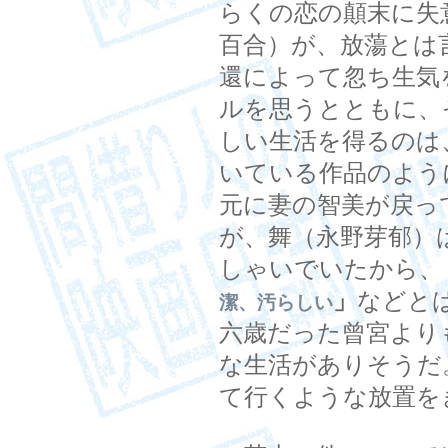
らくの恋の顛末に失
百合）が、放蕩とは
還によって忽ち生気
ルを思うとともに、
しい生活を得るのは
いている作品のよう
元に妻の智美が戻っ
が、舞（永野芽郁）
しゃいでいたから、
」
などと
潔、汚らしい
六歳だった曾宮より
な生活がありそうだ
て行くような放置を