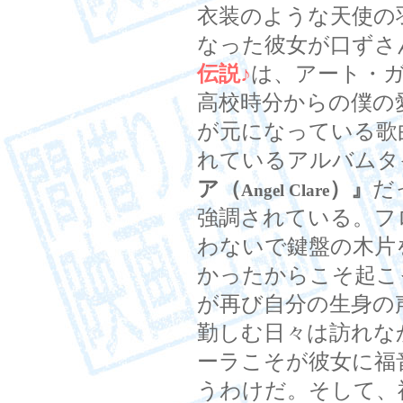
衣装のような天使の
なった彼女が口ずさ
伝説
♪
は、アート・
高校時分からの僕の
が元になっている歌
れているアルバムタ
ア（
）』
だ
Angel Clare
強調されている。フ
わないで鍵盤の木片
かったからこそ起こ
が再び自分の生身の
勤しむ日々は訪れな
ーラこそが彼女に福
うわけだ。そして、