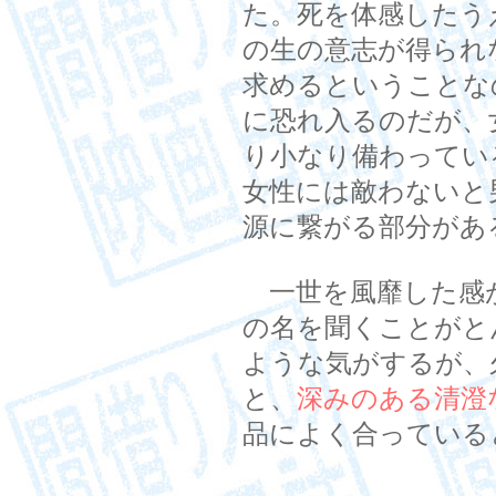
た。死を体感したう
の生の意志が得られ
求めるということな
に恐れ入るのだが、
り小なり備わってい
女性には敵わないと
源に繋がる部分があ
一世を風靡した感
の名を聞くことがと
ような気がするが、
と、
深みのある清澄
品によく合っている