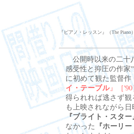
『ピアノ・レッスン』（The Piano）
公開時以来の二十八
感受性と抑圧の作家
に初めて観た監督作
イ・テーブル
』［'9
得られれば逃さず観
も上映されながら日
『ブライト・スター
なかった
『ホーリー