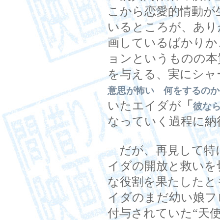
こから恋愛的情動が
いるところが、あり
画しているばかりか
ョンというものの本
を与える、実にシャ
意思が怖い 何をするのか
いたエイダが
「
彼な
なっていく過程に納
だが、再見して特
イダの開放と救いを
な役割を果たしたと
イダのまだ幼い娘フ
付与されていた“天