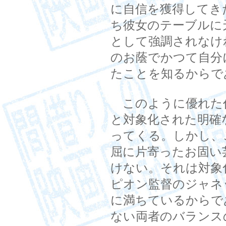
に自信を獲得してき
ち彼女のテーブルに
として強調されなけ
のお蔭でかつて自分
たことを知るからで
このように優れた
と対象化された明確
ってくる。しかし、
屈に片寄ったお固い
けない。それは対象
ピオン監督のジャネ
に満ちているからで
ない両者のバランス