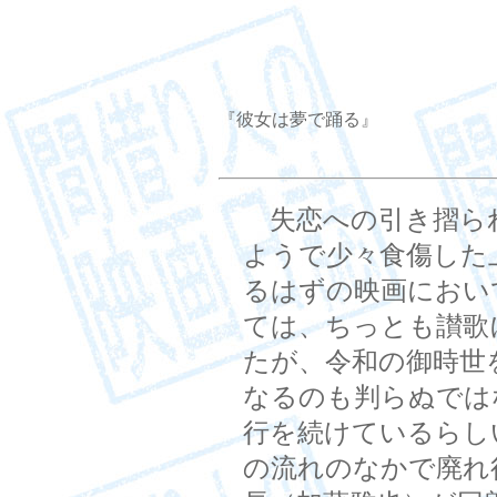
『彼女は夢で踊る』
失恋への引き摺ら
ようで少々食傷した
るはずの映画におい
ては、ちっとも讃歌
たが、令和の御時世
なるのも判らぬでは
行を続けているらし
の流れのなかで廃れ