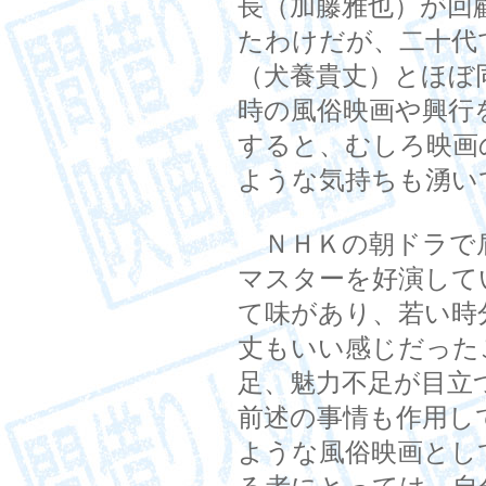
長（加藤雅也）が回
たわけだが、二十代
（犬養貴丈）とほぼ
時の風俗映画や興行
すると、むしろ映画
ような気持ちも湧い
ＮＨＫの朝ドラで
マスターを好演して
て味があり、若い時
丈もいい感じだった
足、魅力不足が目立
前述の事情も作用し
ような風俗映画とし