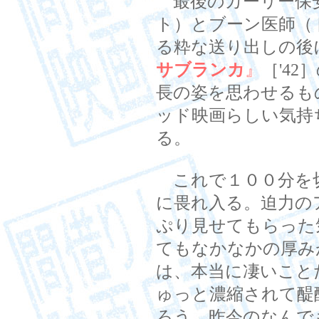
最後のカーリー保
ト）とブーン医師（
る粋な送り出しの後
サブランカ
』
［'4
長の姿を思わせるも
ッド映画らしい気持
る。
これで１００分を
に畏れ入る。迫力の
ぷり見せてもらった
てもなかなかの厚み
は、本当に凄いこと
ゅっと濃縮されて醍
ろう。昨今のなんで