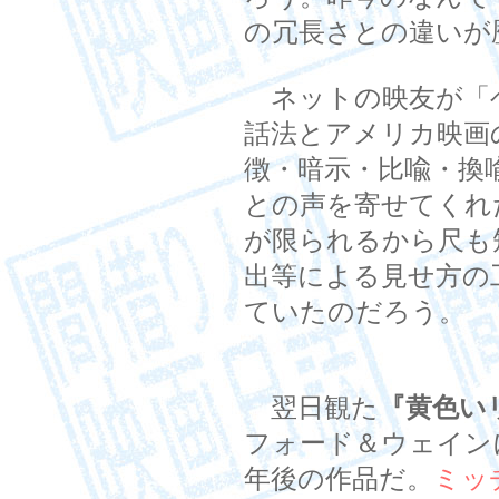
の冗長さとの違いが
ネットの映友が「
話法とアメリカ映画
徴・暗示・比喩・換
との声を寄せてくれ
が限られるから尺も
出等による見せ方の
ていたのだろう。
翌日観た
『黄色い
フォード＆ウェイン
年後の作品だ。
ミッ