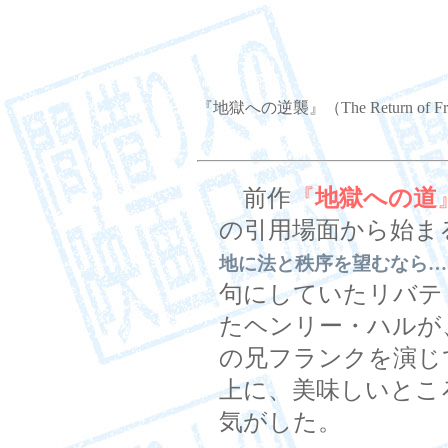
『地獄への逆襲』（The Return of Fra
前作
『
地獄への道
の引用場面から始ま
地に法と秩序を望むなら…
句にしていたリバテ
たヘンリー・ハルが
の兄フランクを演じ
上に、美味しいとこ
気がした。