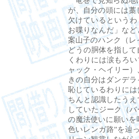
竜巻で見知らぬ地
が、自分の頭には藁
欠けているというわ
お喋りなんだ」など
案山子のハンク（レ
どうの胴体を指して
くわりには涙もろい
ャック・ヘイリー）
きの自分はダンデラ
恥じているわりには
ちんと認識したうえ
していたジーク（バ
の魔法使いに願いを
色いレンガ路”を辿