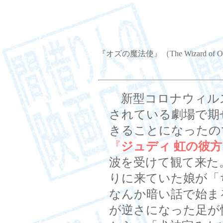
『オズの魔法使』（The Wizard of 
新型コロナウィル
されている劇場で期
きることになったの
『
ジュディ 虹の彼
波を受けて観て来た
りに来ていた娘が「
なんか暗い話で始ま
が逆さになった足が