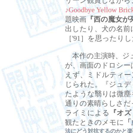
リーン観賞しながら
♪Goodbye Yellow Bric
題映画
『西の魔女が
出したり、犬の名前
［'91］を思ったり
本作の主演時、ジ
が、画面のドロシー
えず、ミドルティー
じられた。『ジュデ
たような翳りは微塵
通りの素晴らしさだ
ライミによる
『オズ
観たときのメモに
「
法にどう対抗するのかと楽