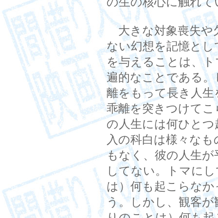
の生の核心に触れて
大きな対象喪失や
ない幻想を記憶とし
を与えることは、ト
遍的なことである。
離をもって長き人生
乖離を突きつけてこ
の人生には何ひとつ
入の科白は様々なも
もなく、彼の人生が
してない。トマにし
は）何も起こらなか
う。しかし、観客が
りのことは）何も起