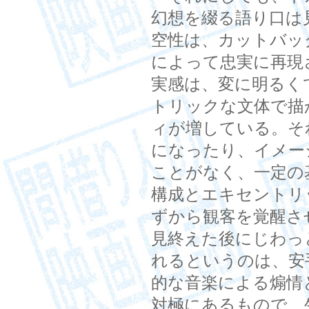
幻想を綴る語り口は
空性は、カットバッ
によって忠実に再現
実感は、変に明るく
トリックな文体で描
ィが増している。そ
になったり、イメー
ことがなく、一定の
構成とエキセントリ
ずから観客を覚醒さ
見終えた後にじわっ
れるというのは、安
的な音楽による煽情
対極にあるもので、