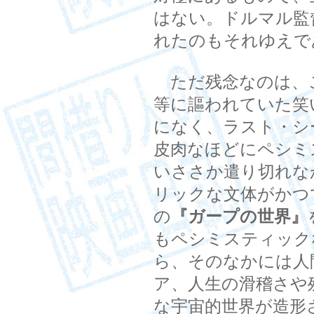
はない。ドルマル監
れたのもそれゆえで
ただ残念なのは、
等に謳われていた笑
になく、ラスト・シ
皮肉なほどにペシミ
いささか遣り切れな
リックな文体がかつ
の
『ガープの世界』
もペシミスティック
ら、そのなかには人
ア、人生の滑稽さや
な宇宙的世界が造形