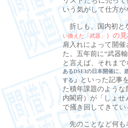
リストたちに売って
いう気がして仕方が
折しも、国内初と
）の見本
い換えた「武器」
肩入れによって開催
た。五年前に“武器
と言えば、それまで
あるDSEIの日本開催に
」
といった記事
する
た積年課題のような
内閣府）が「しょせ
で掻き回してきてい
先のことなど何も