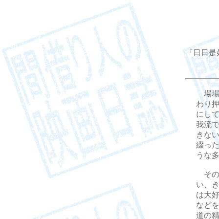
『日日是
場場
わり
にし
我流
きな
綴っ
うな
その
い、
は大
など
道の