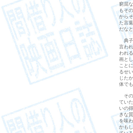
窮屈な
もそ
から
た言
だな
典子
言わ
われ
画と
こと
るせ
じた
体で
その
てい
いの
きな
を味
かも