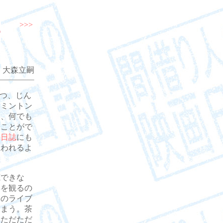
>>>
 大森立嗣
つ、じん
ドミントン
は、何でも
ることがで
拙日誌
にも
思われるよ
できな
姿を観るの
楽のライブ
しまう。茶
、ただただ