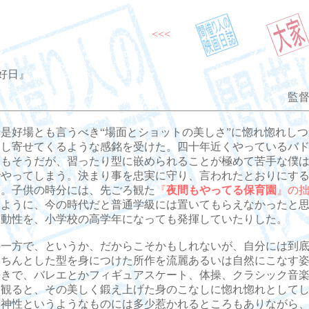
<<<
好日』
監督
是好場とも言うべき“場面とショットの美しさ”に惚れ惚れしつ
押し寄せてくるような感銘を受けた。四十年近くやっているバ
てもそうだが、習ったり型に嵌められることが極めて苦手な僕
でやってしまう。決まり事を忠実に守り、言われたとおりにす
い。子供の時分には、先ごろ観た
『
夜間もやってる保育園
』の
たように、今の時代だと普通学級には置いてもらえなかったと
多動性を、小学校の高学年になっても発揮していたりした。
一方で、というか、だからこそかもしれないが、自分には到底
きちんとした型を身につけた所作を流麗あるいは自然にこなす
好きで、バレエとかフィギュアスケート、体操、クラシック音
を観ると、その美しく鍛え上げた身のこなしに惚れ惚れとして
精神性というようなものには多少惹かれるところもありながら