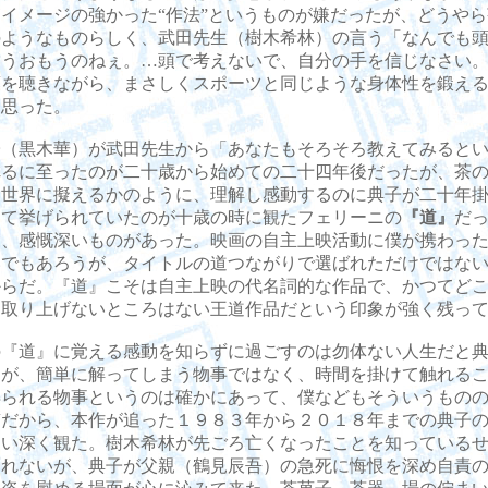
イメージの強かった“作法”というものが嫌だったが、どうや
のようなものらしく、武田先生（樹木希林）の言う「なんでも
そうおもうのねぇ。…頭で考えないで、自分の手を信じなさい
葉を聴きながら、まさしくスポーツと同じような身体性を鍛え
と思った。
（黒木華）が武田先生から「あなたもそろそろ教えてみるとい
れるに至ったのが二十歳から始めての二十四年後だったが、茶
る世界に擬えるかのように、理解し感動するのに典子が二十年
して挙げられていたのが十歳の時に観たフェリーニの
『道』
だ
に、感慨深いものがあった。映画の自主上映活動に僕が携わっ
いでもあろうが、タイトルの道つながりで選ばれただけではな
からだ。『道』こそは自主上映の代名詞的な作品で、かつてど
も取り上げないところはない王道作品だという印象が強く残っ
『道』に覚える感動を知らずに過ごすのは勿体ない人生だと典
たが、簡単に解ってしまう物事ではなく、時間を掛けて触れる
得られる物事というのは確かにあって、僕などもそういうもの
質だから、本作が追った１９８３年から２０１８年までの典子
わい深く観た。樹木希林が先ごろ亡くなったことを知っている
しれないが、典子が父親（鶴見辰吾）の急死に悔恨を深め自責