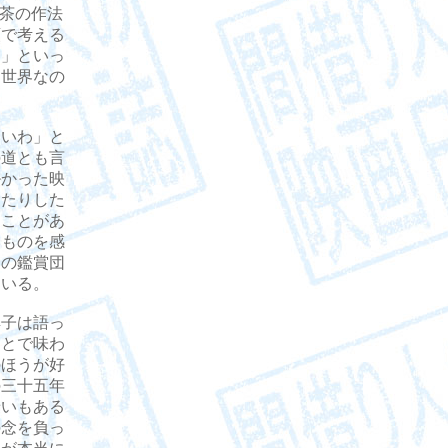
ら茶の作法
頭で考える
。」といっ
る世界なの
いわ」と
の道とも言
掛かった映
ったりした
たことがあ
いものを感
この鑑賞団
ている。
子は語っ
ことで味わ
のほうが好
の三十五年
せいもある
の念を負っ