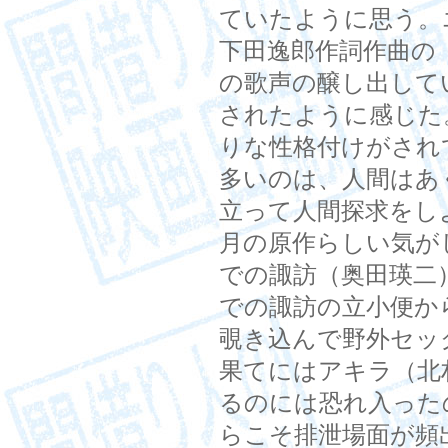
ていたように思う。
下田逸郎作詞作曲の
の歌声の醸し出して
されたように感じた
りな性格付けがされ
多いのは、人間はあ
立って人間探求をし
月の原作らしい気が
での諏訪（奥田瑛二
での諏訪の立小便か
覗き込んで野外セッ
果てにはアキラ（北
るのには恐れ入った
らこそ排泄場面が頻