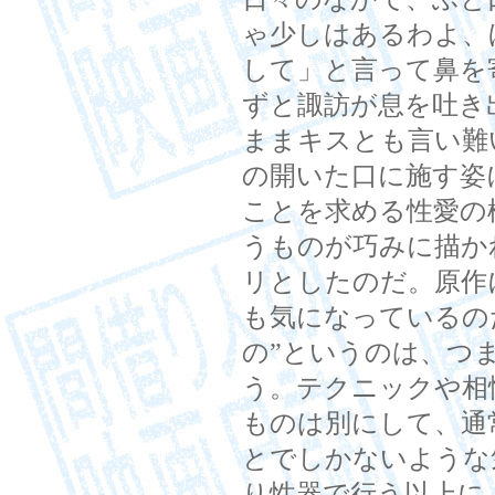
ゃ少しはあるわよ、
して」と言って鼻を
ずと諏訪が息を吐き
ままキスとも言い難
の開いた口に施す姿
ことを求める性愛の
うものが巧みに描か
リとしたのだ。原作
も気になっているの
の”というのは、つ
う。テクニックや相
ものは別にして、通
とでしかないような
り性器で行う以上に