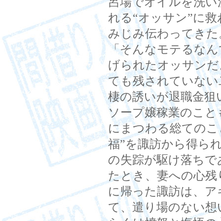
呂場でオイルを洗い
れる“オッサン”に
みじみ伝わってきた
「そんなモテるなん
げられたオッサンだ
ても残されていない
棲の誘いが退職金狙
ソープ嬢稼業のこと
にまつわる総てのこ
福”を諏訪から得ら
の失踪が駆け落ちで
たとき、妻への心残
に帰った諏訪は、ア
て、遣り場のない想