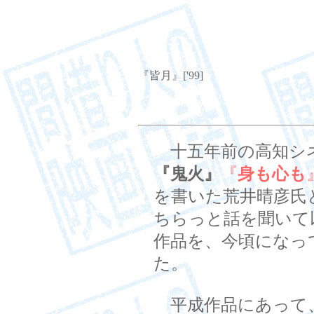
『皆月』['99]
十五年前の高知シネ
『鬼火』
『
身も心も
を書いた荒井晴彦氏
ちらっと話を聞いて
作品を、今頃になっ
た。
平成作品にあって