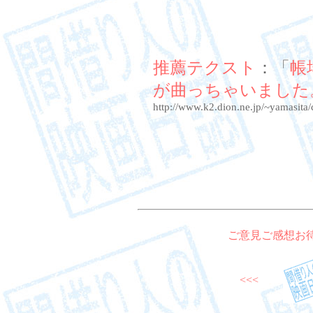
推薦テクスト
：「
帳
が曲っちゃいました
http://www.k2.dion.ne.jp/~yamasit
ご意見ご感想お
<<<