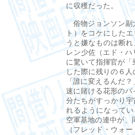
に収穫だった。
俗物ジョンソン副
ト）をコケにしたエ
うと嫌なものは断れ
レン少佐（エド・ハ
に驚いて指揮官が「
した際に残りの６人
「誰に変えるんだ？
速に賭ける花形のパ
分たちがすっかり宇
れるようになってい
空軍基地の連中が、
（フレッド・ウォー