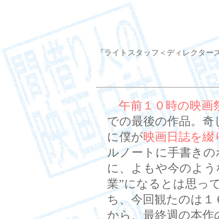
『ライトスタッフ＜ディレクターズ・カット
午前１０時の映画
での最後の作品。奇
に僕が
映画日誌を綴
ルノートに手書きの
に、よもや今のよう
業”になるとは思っ
ち、今回観たのは１
から、最終週の本作