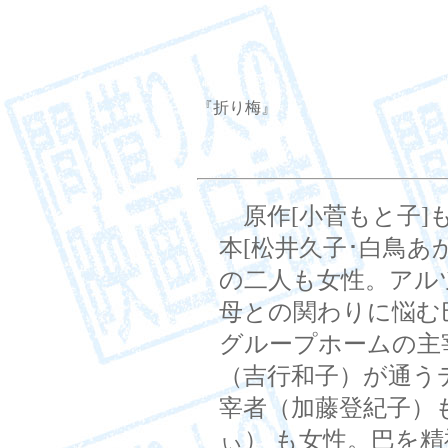
『折り梅』
原作[小菅もと子]も
本[松井久子･白鳥あ
の二人も女性。アル
母との関わりに悩む
グループホームの主
（吉行和子）が通う
宰者（加藤登紀子）
ぃ） も女性。巴を