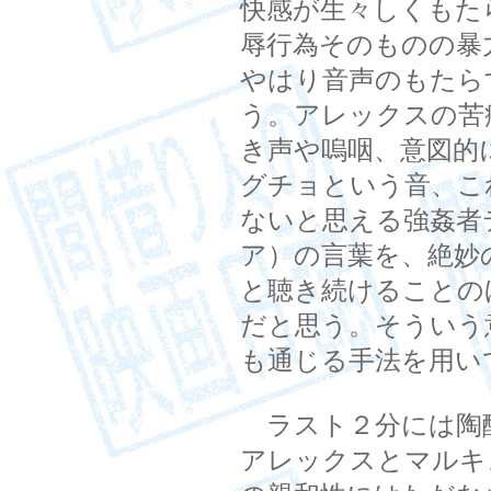
快感が生々しくもた
辱行為そのものの暴
やはり音声のもたら
う。アレックスの苦
き声や嗚咽、意図的
グチョという音、こ
ないと思える強姦者
ア）の言葉を、絶妙
と聴き続けることの
だと思う。そういう
も通じる手法を用い
ラスト２分には陶
アレックスとマルキ