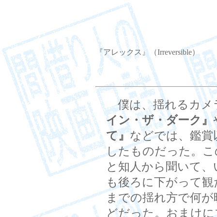
『アレックス』（Irreversible）
僕は、揺れるカメ
イン・ザ・ダーク』
て』
などでは、鑑賞
したものだった。こ
と知人から聞いて、
も後ろに下がって観
までの揺れ方で何が
どだった。おまけに