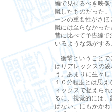
編で見せるべき映像
慨したものだった。
ーンの重要性がさほ
慨には至らなかった
昔に比べて予告編で
いるような気がする
衝撃ということで
はりアレックスの凌
う。あまりに生々し
１０分程度とは思え
ィックスで捉えられ
るに、視覚的には、
はない。にもかかわ