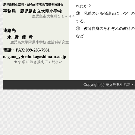
鹿児島県生活科・総合的学習教育研究協議会
れたか？
事務局 鹿児島市立大龍小学校
③ 兄弟のいる保護者に，今年の
鹿児島市大竜町１１－４４
する。
④ 教師自身のそれぞれの教科の
連絡先
など
永野優希
鹿児島大学附属小学校 生活科研究室
電話・FAX:099-285-7981
nagano_y★edu.kagoshima-u.ac.jp
★
を
@
に置き換えてください。
Copyright (c) 鹿児島県生活科・