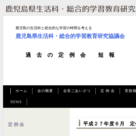
鹿児島の生活科と総合的な学習の時間を考える
鹿児島県生活科・総合的学習教育研究協議会
過去の定例会 短報
ホーム
会の概要
会長ごあいさつ
定 例 会
実践
NEWS
平成２７年度６月 定
定 例 会