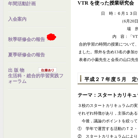
VTR を使った授業研究会
年間活動計画
日 時：６月１３日
入会案内
（6月20
場 
内 容：「VT
秋季研修会の報告
合的学習の時間の授業について、
ました。県外を含め13名の参加
夏季研修会の報告
表者の小薗先生と会長の山口先
出 版 物
生活科・総合的学習実践フ
平成２７年度５月 定
ォーラム
テーマ：スタートカリキュ
３校のスタートカリキュラムの実
それぞれ特徴があり，主張のある
今後，議論のポイントを絞って
① 学年で運営する活動のＴ２・
② スタートカリキュラムにより