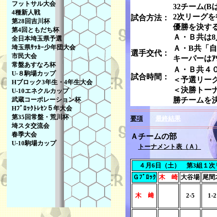
フットサル大会
32チーム(
4種新人戦
2次リーグ
試合方法：
第28回吉川杯
優勝を決す
第4回ともだち杯
Ａ・Ｂ共は8
全日本埼玉県予選
埼玉県ｻｯｶｰ少年団大会
Ａ・B共「自由
選手交代：
市民大会
キーパーはｱｳ
常盤あすなろ杯
Ａ・Ｂ共４
U-８駒場カップ
試合時間：
＜予選リー
Hブロック3年生・4年生大会
＜決勝トー
U-10エネクルカップ
武蔵コーポレーション杯
勝チームを
Hﾌﾞﾛｯｸﾄﾚｾﾝ５年大会
第35回常盤・荒川杯
要項
最終結果
埼スタ交流会
春季大会
Ａチームの部
U-10駒場カップ
トーナメント表（Ａ）
４月6日（土） 第3組１次
Ｇﾌﾞﾛｯｸ
木 崎
大谷場
尾間
木 﨑
2-5
1-2