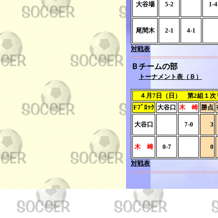
大谷場
5-2
1-4
尾間木
2-1
4-1
対戦表
Ｂチームの部
トーナメント表（Ｂ）
４月7日（日） 第2組１次
Fﾌﾞﾛｯｸ
大谷口
木 崎
勝点
大谷口
7-0
3
木 﨑
0-7
0
対戦表