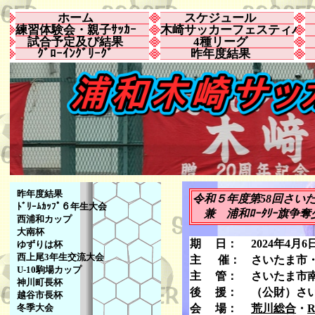
ホーム
スケジュール
練習体験会・親子ｻｯｶｰ
木崎サッカーフェスティバ
試合予定及び結果
4種リーグ
ｸﾞﾛｰｲﾝｸﾞﾘｰｸﾞ
昨年度結果
昨年度結果
令和５年度第58回さい
ﾄﾞﾘｰﾑｶｯﾌﾟ６年生大会
兼 浦和ﾛｰﾀﾘｰ旗争奪
西浦和カップ
大南杯
期 日：
2024年4月
ゆずりは杯
西上尾3年生交流大会
主 催：
さいたま市
U-10駒場カップ
主 管：
さいたま市南
神川町長杯
後 援：
（公財）さ
越谷市長杯
冬季大会
会 場：
荒川総合
・