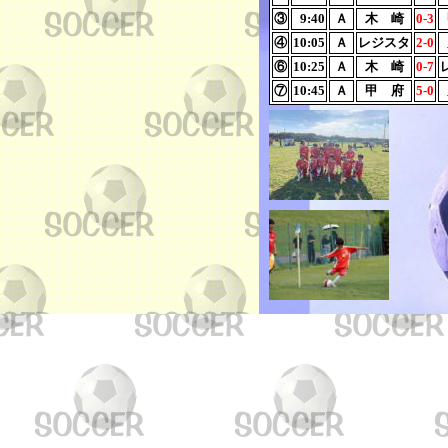
③
9:40
Ａ
木 崎
0-3
④
10:05
Ａ
レジスタ
2-0
⑥
10:25
Ａ
木 崎
0-7
⑦
10:45
Ａ
甲 府
5-0