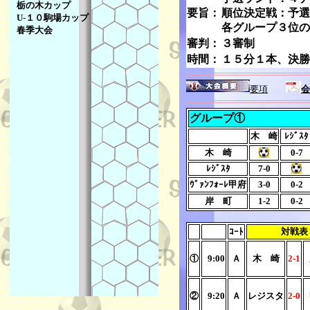
栃の木カップ
要旨：
順位決定戦：予選
U-１０駒場カップ
各グループ３位の
春季大会
審判：
３審制
時間：
１５分１本、決勝
要項
会
グループ①
木 崎
ﾚｼﾞｽﾀ
木 崎
0-7
ﾚｼﾞｽﾀ
7-0
ｳﾞｧﾝﾌｫｰﾚ甲府
3-0
0-2
岸 町
1-2
0-2
ｺｰﾄ
対戦表
①
9:00
Ａ
木 崎
2-1
②
9:20
Ａ
レジスタ
2-0