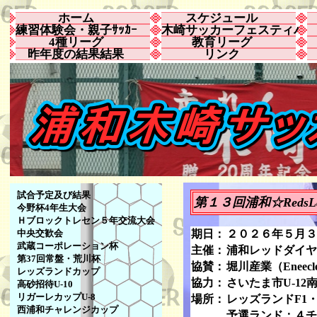
ホーム
スケジュール
練習体験会・親子ｻｯｶｰ
木崎サッカーフェスティバ
4種リーグ
教育リーグ
昨年度の結果結果
リンク
試合予定及び結果
第１３回浦和☆RedsL
今野杯4年生大会
Ｈブロックトレセン５年交流大会
中央交歓会
期日：
２０２６年５月３
武蔵コーポレーション杯
主催：
浦和レッドダイヤ
第37回常盤・荒川杯
協賛：
堀川産業（Eneecl
レッズランドカップ
協力：
さいたま市U-12
高砂招待U-10
リガーレカップU-8
場所：
レッズランドF1・
西浦和チャレンジカップ
予選ランド：４チ