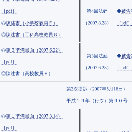
［pdf］
第4回法廷
◆
被告第
◎
陳述書（小学校教員Ｆ）
（2007.8.28）
［pdf
◎
陳述書（工科高校教員Ｇ）
◎
第３準備書面（2007.6.22）
第3回法廷
◆
被告第
［pdf］
（2007.6.28）
［pdf
◎陳述書（高校教員Ｅ）
第2次提訴（2007年5月16日）
平成１９年（行ウ）第９０号
◎
第１準備書面（2007.3.14）
［pdf］