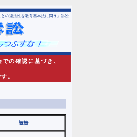
ことの違法性を教育基本法に問う」訴訟
会での確認に基づき、
。
です。
被告