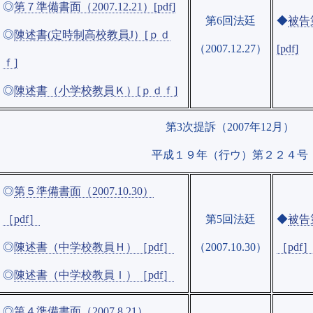
◎
第７準備書面（2007.12.21）[pdf]
第6回法廷
◆
被告第
◎
陳述書(定時制高校教員J）[ｐｄ
（2007.12.27）
[pdf]
ｆ]
◎
陳述書（小学校教員Ｋ）[ｐｄｆ]
第3次提訴（2007年12月）
平成１９年（行ウ）第２２４号
◎
第５準備書面（2007.10.30）
［pdf］
第5回法廷
◆
被告第
◎
陳述書（中学校教員Ｈ）［pdf］
（2007.10.30）
［pdf
◎
陳述書（中学校教員Ｉ）［pdf］
◎
第４準備書面（2007.8.21）