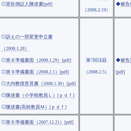
◎
原告側証人陳述書[pdf]
◆
被告
（2008.2.19）
◎
訴えの一部変更申立書
（2008.1.28）
◎
第８準備書面（2008.1.29）[pdf]
第7回法廷
◆
被告第
◎
第９準備書面（2008.2.1）[pdf]
（2008.2.5）
[pdf]
◎
大内教授意見書（2008.1.30）[pdf]
◎
陳述書（小学校教員Ｌ）[ｐｄｆ]
◎
陳述書(高校教員Ｍ）[ｐｄｆ]
◎
第６準備書面（2007.12.21）[pdf]