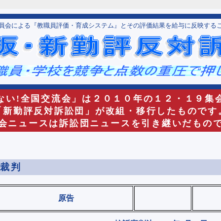
員会による『教職員評価・育成システム』とその評価結果を給与に反映する
ない!全国交流会」は２０１０年の１２・１９集
「新勤評反対訴訟団」が改組・移行したものです
会ニュースは訴訟団ニュースを引き継いだもの
裁判
原告