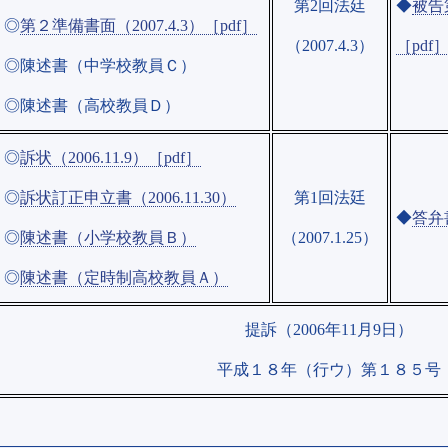
第2回法廷
◆
被告第
◎
第２準備書面（2007.4.3）［pdf］
（2007.4.3）
［pdf
◎陳述書（中学校教員Ｃ）
◎陳述書（高校教員Ｄ）
◎
訴状（2006.11.9）［pdf］
◎
訴状訂正申立書（2006.11.30）
第1回法廷
◆
答弁書
◎
陳述書（小学校教員Ｂ）
（2007.1.25）
◎
陳述書（定時制高校教員Ａ）
提訴（2006年11月9日）
平成１８年（行ウ）第１８５号