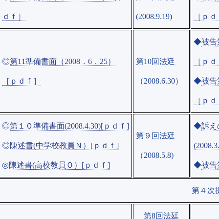
ｄｆ］
(2008.9.19)
［ｐｄ
◆
被告
◎
第11準備書面（2008．6．25）
第10回法廷
［ｐｄ
［ｐｄｆ］
（2008.6.30）
◆
被告
［ｐｄ
◎
第１０準備書面(2008.4.30)[ｐｄｆ]
◆
訴え
第９回法廷
◎
陳述書(中学校教員Ｎ）[ｐｄｆ]
(2008.3
（2008.5.8)
◎
陳述書(高校教員Ｏ）[ｐｄｆ]
◆
被告第
第４次提訴(２００８
第8回法廷