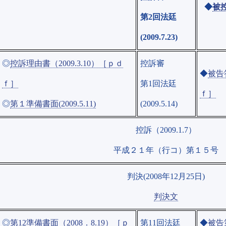
◆
被控
第2回法廷
(2009.7.23)
◎
控訴理由書（2009.3.10）［ｐｄ
控訴審
◆
被告答
ｆ］
第1回法廷
ｆ］
◎
第１準備書面(2009.5.11)
(2009.5.14)
控訴（2009.1.7）
平成２１年（行コ）第１５号
判決(2008年12月25日)
判決文
◎
第12準備書面（2008．8.19）［ｐ
第11回法廷
◆
被告第