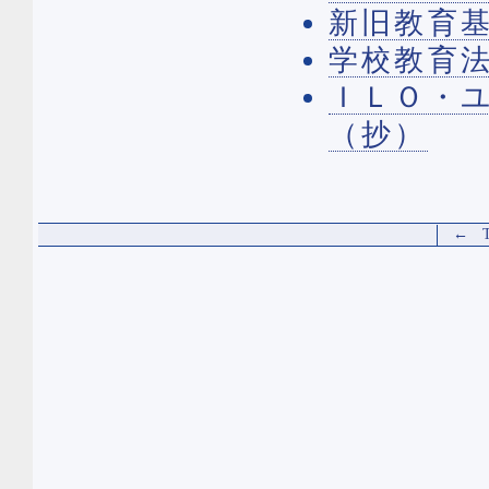
新旧教育基
学校教育
ＩＬＯ・
（抄）
← T