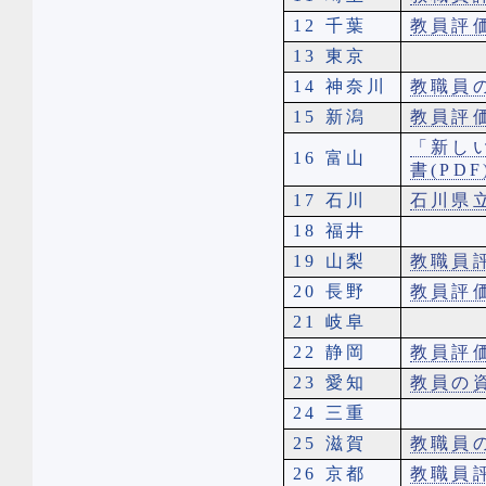
12 千葉
教員評
13 東京
14 神奈川
教職員
15 新潟
教員評
「新し
16 富山
書(PDF
17 石川
石川県
18 福井
19 山梨
教職員
20 長野
教員評
21 岐阜
22 静岡
教員評
23 愛知
教員の
24 三重
25 滋賀
教職員
26 京都
教職員