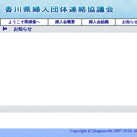
ようこそ県婦連へ
婦人会概要
婦人会組織
お知ら
お知らせ
Copyright (C) kagawa-fdr 2007-2010. All 