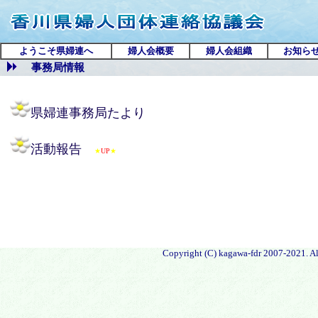
ようこそ県婦連へ
婦人会概要
婦人会組織
お知ら
事務局情報
県婦連事務局たより
活動報告
★
UP
★
Copyright (C) kagawa-fdr 2007-2021. All 