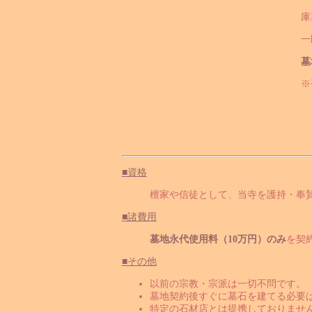
庫
一
墓
※
■資格
檀家や信徒として、当寺を護持・奉
■諸費用
墓地永代使用料（10万円）のみ
を契
■その他
以前の宗教・宗派は一切不問です。
墓地契約後すぐに墓石を建てる必要
特定の石材店とは提携しておりませ