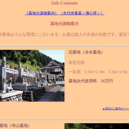
Sub Contents
［墓地分譲御案内］
［永代供養墓＜佛心塔＞］
墓地分譲御案内
墓地はそんな環境にございます。お墓は故人の永遠の住処です。最近
旧墓地（冷水墓地）
本堂北部
一区画 1.3ｍ×1.3m 1.5m×1.5m
墓地永代使用料 10万円
▲境内のご案内のペー
墓地（寺山墓地）