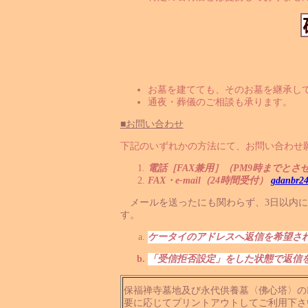
お墓を建てても、そのお墓を継承し
通夜・葬儀のご相談も承ります。
■お問い合わせ
下記のいずれかの方法にて、お問い合わせ
電話［FAX兼用］（PM9時までとさ
FAX・e-mail（24時間受付）
gdanbr24
メールを送ったにも関わらず、3日以内に
す。
ケータイのアドレスへ返信を希望さ
「受信拒否設定」をした状態で返信
保福禅寺墓地及び永代供養墓〈佛心塔〉の
要に応じてプリントアウトしてご利用下さ