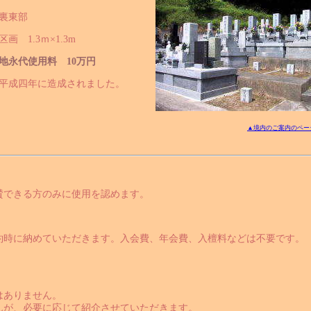
裏東部
区画 1.3ｍ×1.3m
地永代使用料 10万円
平成四年に造成されました。
▲境内のご案内のペー
賛できる方のみに使用を認めます。
約時に納めていただきます。入会費、年会費、入檀料などは不要です。
はありません。
んが、必要に応じて紹介させていただきます。