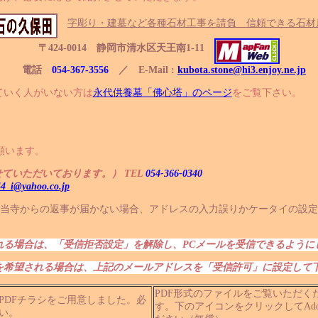
字彫り・建墓など各種石材工事を請負 信頼できる石材
〒424-0014 静岡市清水区天王南1-11
電話
054-367-3556
／ E-Mail :
kubota.stone@hi3.enjoy.ne.jp
ていく人がいない方は
永代供養墓「佛心塔」のページ
をご覧下さい。
願います。
せていただいております。） TEL
054-366-0340
4_i@yahoo.co.jp
当寺からの返事が届かない場合、アドレスの入力誤りかケータイの設定
れる場合は、「受信拒否設定」を解除し、PCメールを受信できるように
を希望される場合は、上記のメールアドレスを「受信許可」に設定して
PDF形式のファイルをご覧いただくためには、
PDFチラシをご用意しました。必
す。下のアイコンをクリックしてAdobe 
い。