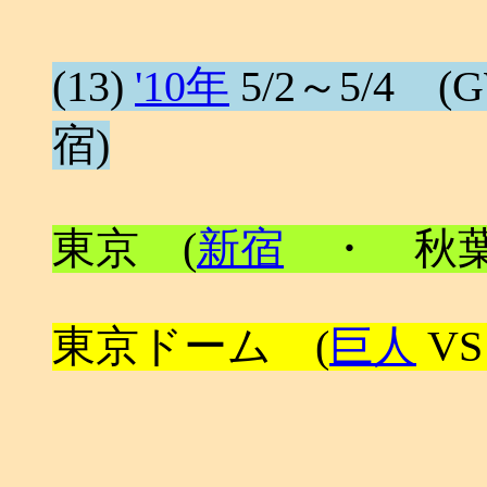
(13)
'10年
5/2～5/4 (GW
宿)
東京 (
新宿
・ 秋葉
東京ドーム (
巨人
VS