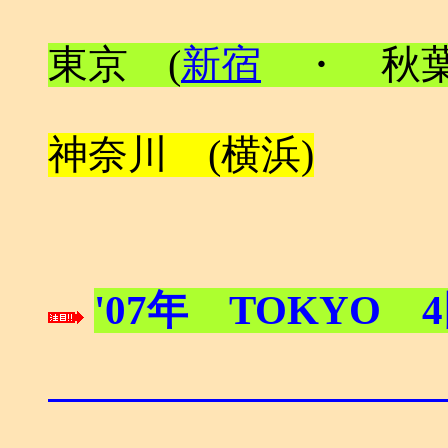
東京 (
新宿
・ 秋葉
神奈川 (横浜)
'07年 TOKYO 4