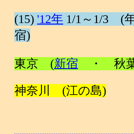
(15)
'12年
1/1～1/3 (年
宿)
東京 (
新宿
・ 秋葉
神奈川 (江の島)