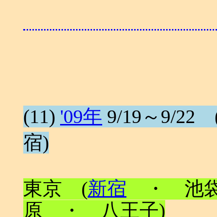
(11)
'09年
9/19～9/22 (
宿)
東京 (
新宿
・ 池袋
原 ・ 八王子)