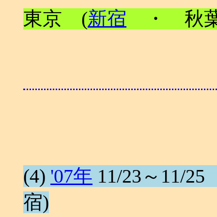
東京 (
新宿
・ 秋葉
(4)
'07年
11/23～11/25 
宿)