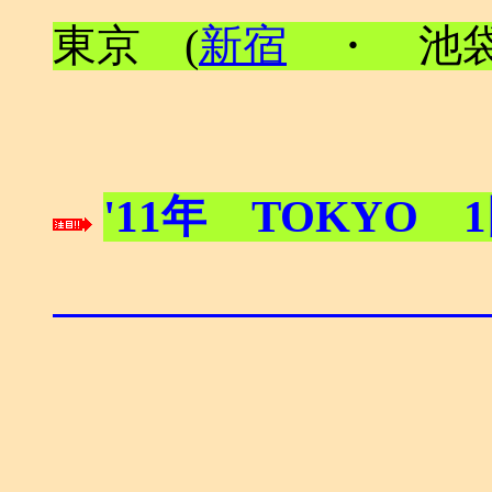
東京 (
新宿
・ 池袋
'11年 TOKYO 1