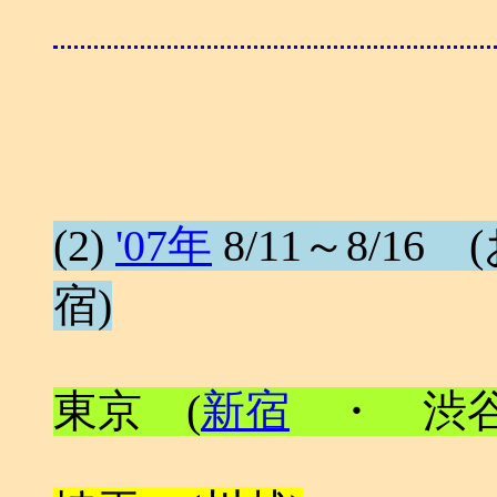
(2)
'07年
8/11～8/16 (
宿)
東京 (
新宿
・ 渋谷