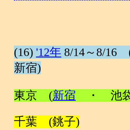
(16)
'12年
8/14～8/16 (
新宿)
東京 (
新宿
・ 池袋
千葉 (銚子)