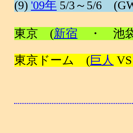
(9)
'09年
5/3～5/6 (GW
東京 (
新宿
・ 池袋
東京ドーム (
巨人
VS