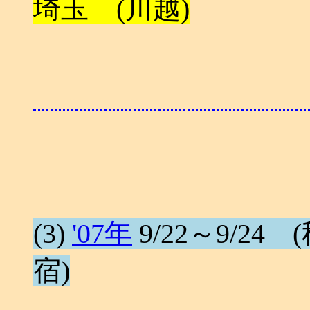
埼玉 (川越)
(3)
'07年
9/22～9/24 (秋
宿)