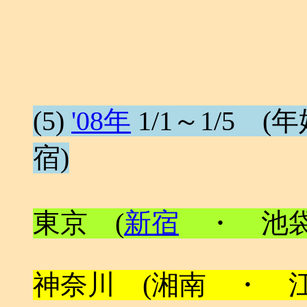
(5)
'08年
1/1～1/5 (年始
宿)
東京 (
新宿
・ 池袋
神奈川 (湘南 ・ 江