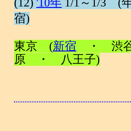
(12)
'10年
1/1～1/3 (年
宿)
東京 (
新宿
・ 渋谷
原 ・ 八王子)