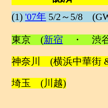
(1)
'07年
5/2～5/8 (GW
東京 (
新宿
・ 渋谷
神奈川 (横浜中華街 
埼玉 (川越)