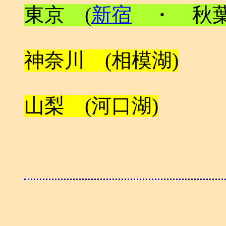
東京 (
新宿
・ 秋葉
神奈川 (相模湖)
山梨 (河口湖)