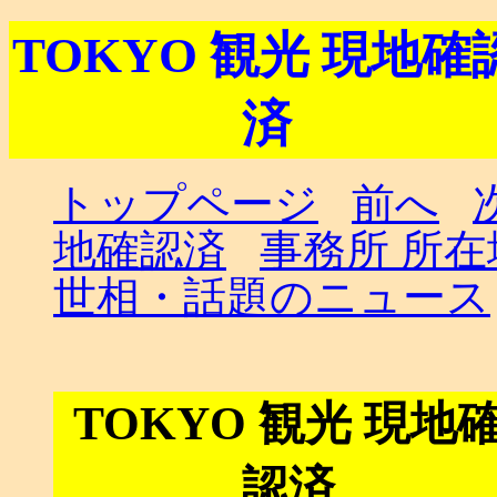
TOKYO 観光 現地確
済
トップページ
前へ
地確認済
事務所 所
世相・話題のニュース
TOKYO 観光 現地
認済