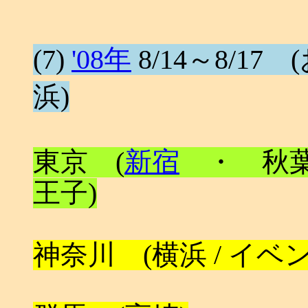
(7)
'08年
8/14～8/17 (
浜)
東京 (
新宿
・ 秋葉
王子)
神奈川 (横浜 / イベ