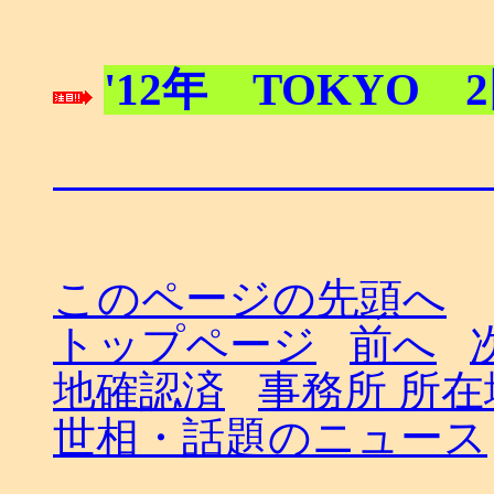
'12年 TOKYO 2
このページの先頭へ
トップページ
前へ
地確認済
事務所 所
世相・話題のニュース