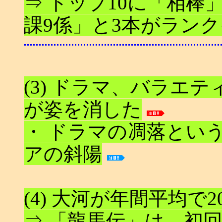
⇒ トップ10に「相棒
課9係」と3本がラン
(3) ドラマ、バラエ
が姿を消した
・ ドラマの凋落とい
アの斜陽
(4) 大河が年間平均で
⇒ 「龍馬伝」は、初回