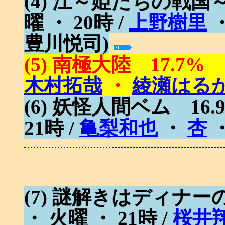
(4) 江～姫たちの戦国～ 
曜 ・ 20時 /
上野樹里
・
豊川悦司)
(5) 南極大陸 17.7% (T
木村拓哉
・
綾瀬はる
(6) 妖怪人間ベム 16.
21時 /
亀梨和也
・
杏
・
(7) 謎解きはディナーの
・ 火曜 ・ 21時 /
桜井