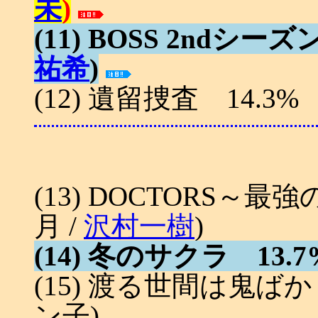
未
)
(11) BOSS 2ndシーズ
祐希
)
(12) 遺留捜査 14.3%
(13) DOCTORS～最強
月 /
沢村一樹
)
(14) 冬のサクラ 13.7%
(15) 渡る世間は鬼ばかり 
ン子)