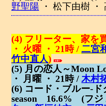
野聖陽
・ 松下由樹 ・
(4) フリーター、家を買う
・ 火曜 ・ 21時 /
二宮
竹中直人
)
(5) 月の恋人～Moon Lo
・ 月曜 ・ 21時 /
木村
(6) コード・ブルー-ド
season 16.6% (フジ 