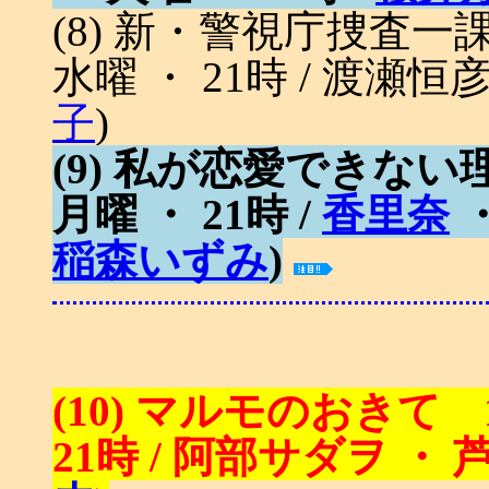
(8) 新・警視庁捜査一課9
水曜 ・ 21時 / 渡瀬恒
子
)
(9) 私が恋愛できない理由
月曜 ・ 21時 /
香里奈
稲森いずみ
)
(10) マルモのおきて 1
21時 / 阿部サダヲ ・