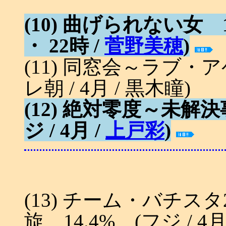
(10) 曲げられない女 1
・ 22時 /
菅野美穂
)
(11) 同窓会～ラブ・
レ朝 / 4月 / 黒木瞳)
(12) 絶対零度～未解
ジ / 4月 /
上戸彩
)
(13) チーム・バチ
旋 14.4% (フジ / 4