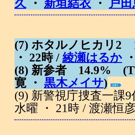
久
・
新垣結衣
・
戸田
(7) ホタルノヒカリ2 1
・ 22時 /
綾瀬はるか
(8) 新参者 14.9% (T
寛 ・
黒木メイサ
)
(9) 新警視庁捜査一課9係
水曜 ・ 21時 / 渡瀬恒彦