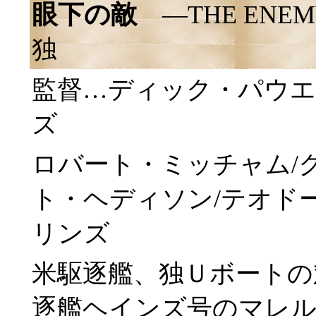
眼下の敵
―THE ENE
独
監督…ディック・パウエ
ズ
ロバート・ミッチャム/
ト・ヘディソン/テオド
リンズ
米駆逐艦、独Ｕボートの
逐艦ヘインズ号のマレル