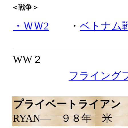
＜戦争＞
・ＷＷ2
・
ベトナム
WW２
フライング
プライベートライアン
―
RYAN― ９８年 米